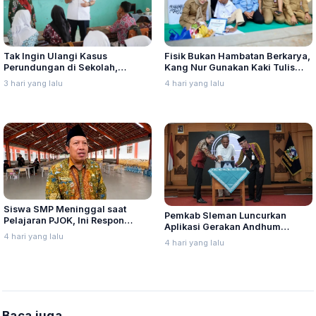
Tak Ingin Ulangi Kasus
Fisik Bukan Hambatan Berkarya,
Perundungan di Sekolah,
Kang Nur Gunakan Kaki Tulis
Nurkholes Minta Perkuat
Kaligrafi Arab
3 hari yang lalu
4 hari yang lalu
Pengawasan Murid
Siswa SMP Meninggal saat
Pemkab Sleman Luncurkan
Pelajaran PJOK, Ini Respon
Aplikasi Gerakan Andhum
Dindikpora Rembang
4 hari yang lalu
Handarbeni Penanganan Anak
4 hari yang lalu
Tidak Sekolah Berbasis Early
Warning System
Baca juga