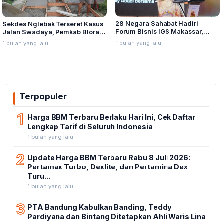
28 Negara Sahabat Hadiri
Sekdes Nglebak Terseret Kasus
Forum Bisnis IGS Makassar,
Jalan Swadaya, Pemkab Blora
Munafri Tawarkan Investasi
Sebut Pendampingan Hukum
1 bulan yang lalu
1 bulan yang lalu
Stadion Untia
Bukan Kewenangannya
Terpopuler
1
Harga BBM Terbaru Berlaku Hari Ini, Cek Daftar
Lengkap Tarif di Seluruh Indonesia
1 bulan yang lalu
2
Update Harga BBM Terbaru Rabu 8 Juli 2026:
Pertamax Turbo, Dexlite, dan Pertamina Dex
Turu...
1 bulan yang lalu
3
PTA Bandung Kabulkan Banding, Teddy
Pardiyana dan Bintang Ditetapkan Ahli Waris Lina