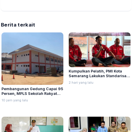
Berita terkait
Kumpulkan Pelatih, PMI Kota
Semarang Lakukan Standarisasi
Kurikulum Pembinaan PMR dan
2 hari yang lalu
KSR
Pembangunan Gedung Capai 95
Persen, MPLS Sekolah Rakyat
Jepara Dijadwalkan 20 Agustus
10 jam yang lalu