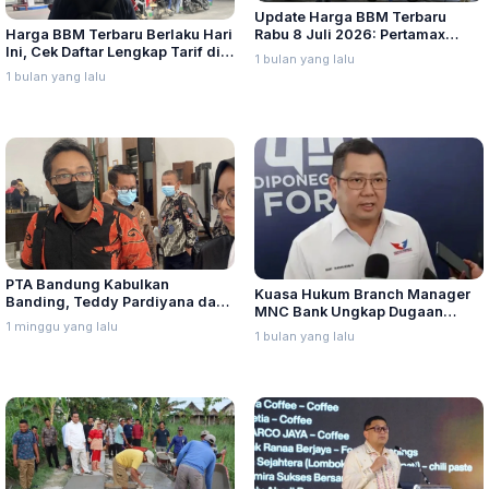
Update Harga BBM Terbaru
Harga BBM Terbaru Berlaku Hari
Rabu 8 Juli 2026: Pertamax
Ini, Cek Daftar Lengkap Tarif di
Turbo, Dexlite, dan Pertamina
1 bulan yang lalu
Seluruh Indonesia
Dex Turun
1 bulan yang lalu
PTA Bandung Kabulkan
Kuasa Hukum Branch Manager
Banding, Teddy Pardiyana dan
MNC Bank Ungkap Dugaan
Bintang Ditetapkan Ahli Waris
1 minggu yang lalu
Penganiayaan oleh Hary Tanoe
1 bulan yang lalu
Lina Jubaedah
di MNC Towe