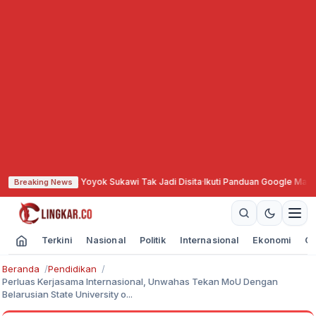
an Aset Yoyok Sukawi Tak Jadi Disita
·
Ikuti Panduan Google Map, Sopir Truk
Breaking News
Terkini
Nasional
Politik
Internasional
Ekonomi
Ol
Beranda
Pendidikan
Perluas Kerjasama Internasional, Unwahas Tekan MoU Dengan
Belarusian State University o...