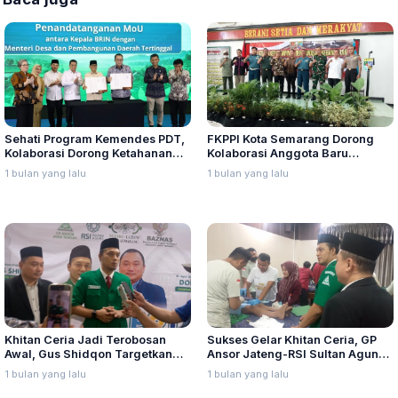
Sehati Program Kemendes PDT,
FKPPI Kota Semarang Dorong
Kolaborasi Dorong Ketahanan
Kolaborasi Anggota Baru
Pangan Lokal
dengan Senior, Produk Pelatihan
1 bulan yang lalu
1 bulan yang lalu
Diharapkan Cetak Kader
Pemimpin
Khitan Ceria Jadi Terobosan
Sukses Gelar Khitan Ceria, GP
Awal, Gus Shidqon Targetkan
Ansor Jateng-RSI Sultan Agung
Ansor Buka Klinik di Seluruh
Siap Kolaborasi Berkelanjutan
1 bulan yang lalu
1 bulan yang lalu
Jawa Tengah