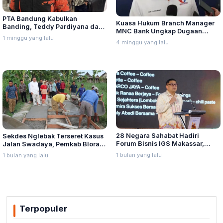
PTA Bandung Kabulkan
Kuasa Hukum Branch Manager
Banding, Teddy Pardiyana dan
MNC Bank Ungkap Dugaan
Bintang Ditetapkan Ahli Waris
1 minggu yang lalu
Penganiayaan oleh Hary Tanoe
4 minggu yang lalu
Lina Jubaedah
di MNC Towe
28 Negara Sahabat Hadiri
Sekdes Nglebak Terseret Kasus
Forum Bisnis IGS Makassar,
Jalan Swadaya, Pemkab Blora
Munafri Tawarkan Investasi
Sebut Pendampingan Hukum
1 bulan yang lalu
1 bulan yang lalu
Stadion Untia
Bukan Kewenangannya
Terpopuler