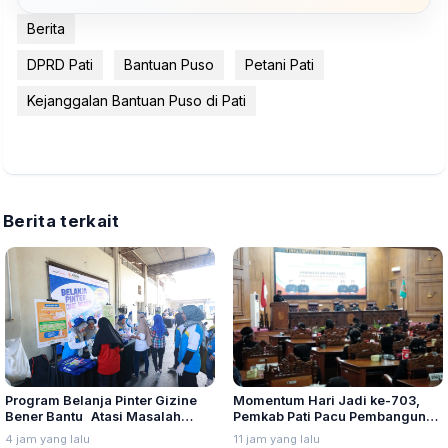
Berita
DPRD Pati
Bantuan Puso
Petani Pati
Kejanggalan Bantuan Puso di Pati
Berita terkait
Program Belanja Pinter Gizine
Momentum Hari Jadi ke-703,
Bener Bantu Atasi Masalah
Pemkab Pati Pacu Pembangunan
Stunting di Kudus
Daerah
4 jam yang lalu
11 jam yang lalu