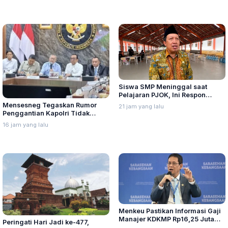
Siswa SMP Meninggal saat
Pelajaran PJOK, Ini Respon
Dindikpora Rembang
Mensesneg Tegaskan Rumor
21 jam yang lalu
Penggantian Kapolri Tidak
Benar
16 jam yang lalu
Menkeu Pastikan Informasi Gaji
Manajer KDKMP Rp16,25 Juta
Peringati Hari Jadi ke-477,
Tidak Benar