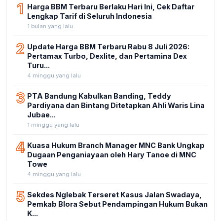
1
Harga BBM Terbaru Berlaku Hari Ini, Cek Daftar
Lengkap Tarif di Seluruh Indonesia
1 bulan yang lalu
2
Update Harga BBM Terbaru Rabu 8 Juli 2026:
Pertamax Turbo, Dexlite, dan Pertamina Dex
Turu...
4 minggu yang lalu
3
PTA Bandung Kabulkan Banding, Teddy
Pardiyana dan Bintang Ditetapkan Ahli Waris Lina
Jubae...
1 minggu yang lalu
4
Kuasa Hukum Branch Manager MNC Bank Ungkap
Dugaan Penganiayaan oleh Hary Tanoe di MNC
Towe
4 minggu yang lalu
5
Sekdes Nglebak Terseret Kasus Jalan Swadaya,
Pemkab Blora Sebut Pendampingan Hukum Bukan
K...