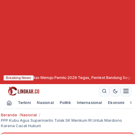
uat Soliditas Menuju Pemilu 2029
·
Tegas, Pemkot Bandung Segel dan Bekukan
Breaking News
Terkini
Nasional
Politik
Internasional
Ekonomi
Ol
Beranda
Nasional
PPP Kubu Agus Suparmanto Tolak SK Menkum RI Untuk Mardiono
Karena Cacat Hukum