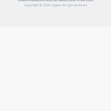
Indeks
•
Redaksi
•
Pedoman Media Siber
•
Peta Situs
Copyright © 2026 Lingkar. All right reserved