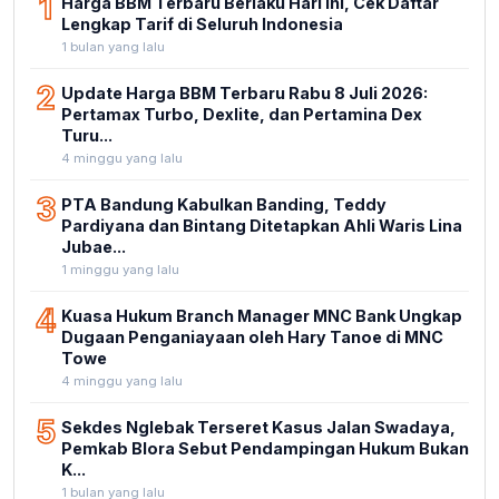
1
Harga BBM Terbaru Berlaku Hari Ini, Cek Daftar
Lengkap Tarif di Seluruh Indonesia
1 bulan yang lalu
2
Update Harga BBM Terbaru Rabu 8 Juli 2026:
Pertamax Turbo, Dexlite, dan Pertamina Dex
Turu...
4 minggu yang lalu
3
PTA Bandung Kabulkan Banding, Teddy
Pardiyana dan Bintang Ditetapkan Ahli Waris Lina
Jubae...
1 minggu yang lalu
4
Kuasa Hukum Branch Manager MNC Bank Ungkap
Dugaan Penganiayaan oleh Hary Tanoe di MNC
Towe
4 minggu yang lalu
5
Sekdes Nglebak Terseret Kasus Jalan Swadaya,
Pemkab Blora Sebut Pendampingan Hukum Bukan
K...
1 bulan yang lalu