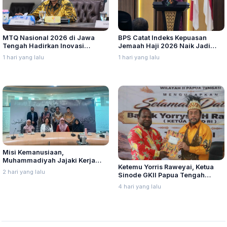
MTQ Nasional 2026 di Jawa
BPS Catat Indeks Kepuasan
Tengah Hadirkan Inovasi
Jemaah Haji 2026 Naik Jadi
Perdana untuk Disabilitas dan
91,45 Persen
1 hari yang lalu
1 hari yang lalu
Dewan Hakim
Misi Kemanusiaan,
Muhammadiyah Jajaki Kerja
Ketemu Yorris Raweyai, Ketua
Sama Pelayanan Kanker Bagi
2 hari yang lalu
Sinode GKII Papua Tengah
Warga Palestina di Yordania
Sampaikan Hal Ini
4 hari yang lalu