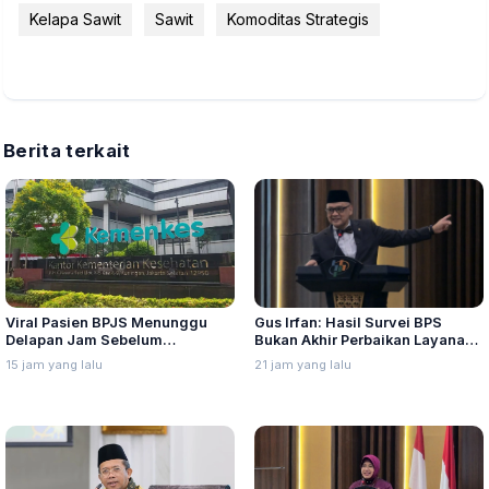
Kelapa Sawit
Sawit
Komoditas Strategis
Berita terkait
Viral Pasien BPJS Menunggu
Gus Irfan: Hasil Survei BPS
Delapan Jam Sebelum
Bukan Akhir Perbaikan Layanan,
Meninggal, Ini Penjelasan
Evaluasi Penyelenggaraan Haji
15 jam yang lalu
21 jam yang lalu
Kemenkes
Harus Tetap Dilakukan