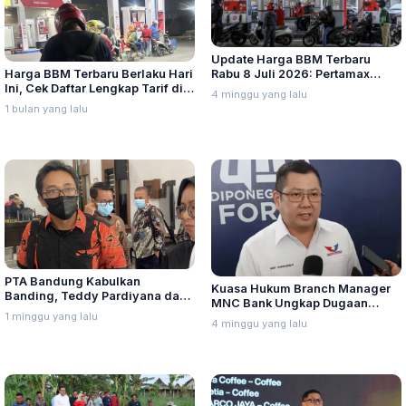
Update Harga BBM Terbaru
Harga BBM Terbaru Berlaku Hari
Rabu 8 Juli 2026: Pertamax
Ini, Cek Daftar Lengkap Tarif di
Turbo, Dexlite, dan Pertamina
4 minggu yang lalu
Seluruh Indonesia
Dex Turun
1 bulan yang lalu
PTA Bandung Kabulkan
Kuasa Hukum Branch Manager
Banding, Teddy Pardiyana dan
MNC Bank Ungkap Dugaan
Bintang Ditetapkan Ahli Waris
1 minggu yang lalu
Penganiayaan oleh Hary Tanoe
4 minggu yang lalu
Lina Jubaedah
di MNC Towe