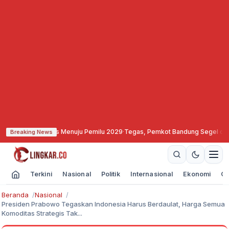
liditas Menuju Pemilu 2029
·
Tegas, Pemkot Bandung Segel dan Bekukan Izin 
Breaking News
Terkini
Nasional
Politik
Internasional
Ekonomi
Ol
Beranda
Nasional
Presiden Prabowo Tegaskan Indonesia Harus Berdaulat, Harga Semua
Komoditas Strategis Tak...