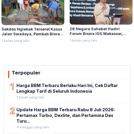
28 Negara Sahabat Hadiri
Sekdes Nglebak Terseret Kasus
Forum Bisnis IGS Makassar,
Jalan Swadaya, Pemkab Blora
Munafri Tawarkan Investasi
Sebut Pendampingan Hukum
1 bulan yang lalu
1 bulan yang lalu
Stadion Untia
Bukan Kewenangannya
Terpopuler
1
Harga BBM Terbaru Berlaku Hari Ini, Cek Daftar
Lengkap Tarif di Seluruh Indonesia
1 bulan yang lalu
2
Update Harga BBM Terbaru Rabu 8 Juli 2026:
Pertamax Turbo, Dexlite, dan Pertamina Dex
Turu...
4 minggu yang lalu