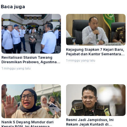
Baca juga
Kejagung Siapkan 7 Kejari Baru,
Pejabat dan Kantor Sementara
Revitalisasi Stasiun Tawang
Segera Ditunjuk
1 minggu yang lalu
Diresmikan Prabowo, Agustina:
Investasi Peradaban untuk
1 minggu yang lalu
Semarang
Resmi Jadi Jampidsus, Ini
Nanik S Deyang Mundur dari
Rekam Jejak Kuntadi di
Kepala BGN, Ini Alasannya