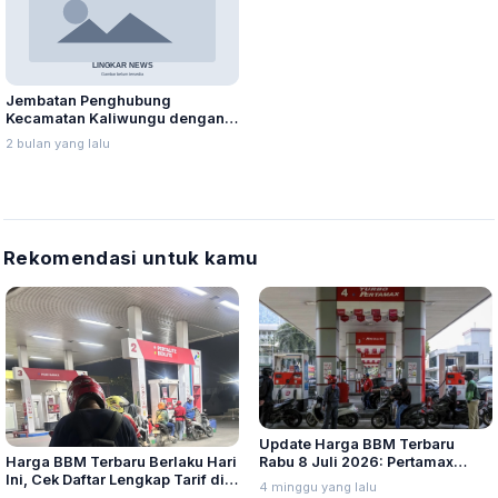
Jembatan Penghubung
Kecamatan Kaliwungu dengan
Brangsong Putus dan Hanyut
2 bulan yang lalu
Diterjang Banjir Sungai Waridin
Rekomendasi untuk kamu
Update Harga BBM Terbaru
Harga BBM Terbaru Berlaku Hari
Rabu 8 Juli 2026: Pertamax
Ini, Cek Daftar Lengkap Tarif di
Turbo, Dexlite, dan Pertamina
4 minggu yang lalu
Seluruh Indonesia
Dex Turun