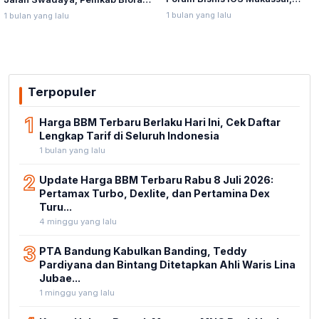
Munafri Tawarkan Investasi
Sebut Pendampingan Hukum
1 bulan yang lalu
1 bulan yang lalu
Stadion Untia
Bukan Kewenangannya
Terpopuler
1
Harga BBM Terbaru Berlaku Hari Ini, Cek Daftar
Lengkap Tarif di Seluruh Indonesia
1 bulan yang lalu
2
Update Harga BBM Terbaru Rabu 8 Juli 2026:
Pertamax Turbo, Dexlite, dan Pertamina Dex
Turu...
4 minggu yang lalu
3
PTA Bandung Kabulkan Banding, Teddy
Pardiyana dan Bintang Ditetapkan Ahli Waris Lina
Jubae...
1 minggu yang lalu