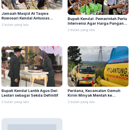
Jamaah Masjid At Taqwa
Rowosari Kendal Antusias
Bupati Kendal: Pemerintah Perlu
Berkurban, Sembelih 22 Sapi
Intervensi Agar Harga Pangan
2 bulan yang lalu
dan 15 Ekor Kambing
Tidak Memberatkan Masyarakat
2 bulan yang lalu
Bupati Kendal Lantik Agus Dwi
Perdana, Kecamatan Gemuh
Lestari sebagai Sekda Definitif
Kirim Minyak Mentah ke
Pertamina Cepu
2 bulan yang lalu
2 bulan yang lalu