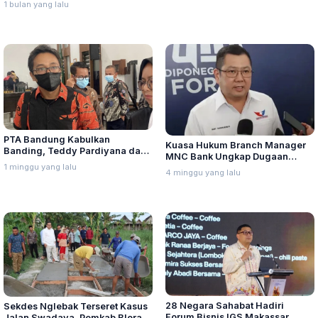
1 bulan yang lalu
PTA Bandung Kabulkan
Kuasa Hukum Branch Manager
Banding, Teddy Pardiyana dan
MNC Bank Ungkap Dugaan
Bintang Ditetapkan Ahli Waris
1 minggu yang lalu
Penganiayaan oleh Hary Tanoe
4 minggu yang lalu
Lina Jubaedah
di MNC Towe
28 Negara Sahabat Hadiri
Sekdes Nglebak Terseret Kasus
Forum Bisnis IGS Makassar,
Jalan Swadaya, Pemkab Blora