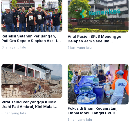
Refleksi Setahun Perjuangan,
Viral Pasien BPJS Menunggu
Pati Ora Sepele Siapkan Aksi 10–
Delapan Jam Sebelum
13 Agustus
Meninggal, Ini Penjelasan
6 jam yang lalu
7 jam yang lalu
Kemenkes
Viral Talud Penyangga KDMP
Jrahi Pati Ambrol, Kini Mulai
Fokus di Enam Kecamatan,
Diperbaiki
Empat Mobil Tangki BPBD
3 hari yang lalu
Kabupaten Lumajang Sehari 24
5 hari yang lalu
Kali Kirim Air Bersih