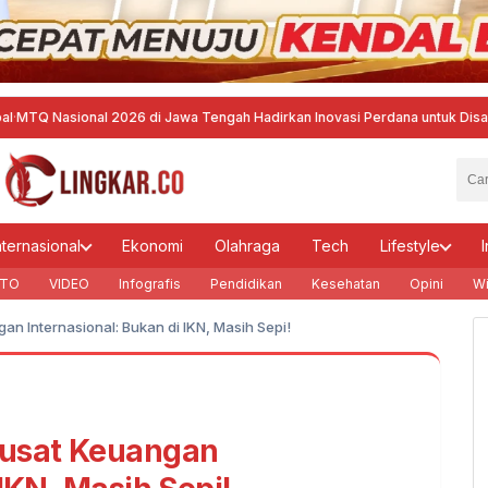
onal 2026 di Jawa Tengah Hadirkan Inovasi Perdana untuk Disabilitas dan
nternasional
Ekonomi
Olahraga
Tech
Lifestyle
I
TO
VIDEO
Infografis
Pendidikan
Kesehatan
Opini
Wi
n Internasional: Bukan di IKN, Masih Sepi!
Pusat Keuangan