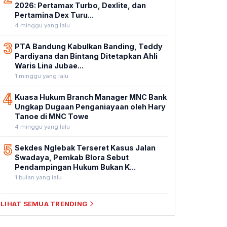
2026: Pertamax Turbo, Dexlite, dan
Pertamina Dex Turu...
4 minggu yang lalu
3
PTA Bandung Kabulkan Banding, Teddy
Pardiyana dan Bintang Ditetapkan Ahli
Waris Lina Jubae...
1 minggu yang lalu
4
Kuasa Hukum Branch Manager MNC Bank
Ungkap Dugaan Penganiayaan oleh Hary
Tanoe di MNC Towe
4 minggu yang lalu
5
Sekdes Nglebak Terseret Kasus Jalan
Swadaya, Pemkab Blora Sebut
Pendampingan Hukum Bukan K...
1 bulan yang lalu
LIHAT SEMUA TRENDING