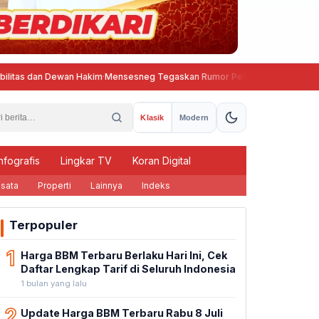
 Dewan Hakim
·
Mensesneg Tegaskan Rumor Penggantian Kapolri Tidak Bena
Klasik
Modern
nfografis
Lingkar TV
Koran Digital
sata
Properti
Lainnya
Indeks
Terpopuler
1
Harga BBM Terbaru Berlaku Hari Ini, Cek
Daftar Lengkap Tarif di Seluruh Indonesia
1 bulan yang lalu
2
Update Harga BBM Terbaru Rabu 8 Juli