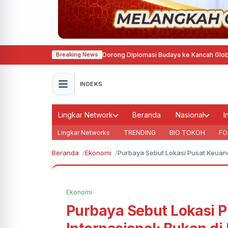
ng Prancis, Agustina Dorong Diplomasi Budaya ke Kancah Global
·
MTQ Nasi
Breaking News
INDEKS
Lingkar Network
Beranda
Nasional
I
Lingkar Networks
TRENDING
BIO TOKOH
FO
Beranda
Ekonomi
Purbaya Sebut Lokasi Pusat Keuanga
Ekonomi
Purbaya Sebut Lokasi 