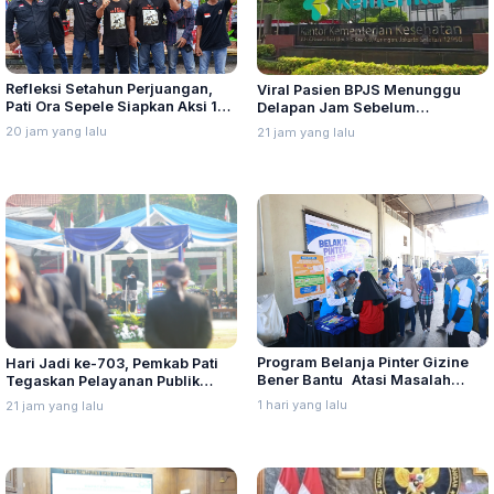
Refleksi Setahun Perjuangan,
Viral Pasien BPJS Menunggu
Pati Ora Sepele Siapkan Aksi 10–
Delapan Jam Sebelum
13 Agustus
Meninggal, Ini Penjelasan
20 jam yang lalu
21 jam yang lalu
Kemenkes
Program Belanja Pinter Gizine
Hari Jadi ke-703, Pemkab Pati
Bener Bantu Atasi Masalah
Tegaskan Pelayanan Publik
Stunting di Kudus
Harus Makin Cepat dan Solutif
1 hari yang lalu
21 jam yang lalu