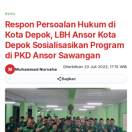
Berita
Respon Persoalan Hukum di
Kota Depok, LBH Ansor Kota
Depok Sosialisasikan Program
di PKD Ansor Sawangan
Diterbitkan 23 Juli 2022, 17:15 WIB
M
Muhammad Nurseha
Bagikan