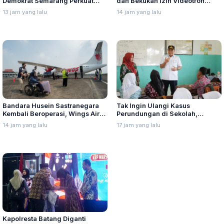
Demokrat Semarang Perkuat
dan Bekukan Izin Videotron
Soliditas Menuju Pemilu 2029
Gegara Tebang Pohon untuk
13 jam yang lalu
14 jam yang lalu
Tingkatkan Visibilitas
Bandara Husein Sastranegara
Tak Ingin Ulangi Kasus
Kembali Beroperasi, Wings Air
Perundungan di Sekolah,
Buka Rute Penerbangan
Nurkholes Minta Perkuat
14 jam yang lalu
17 jam yang lalu
Bandung-Palembang
Pengawasan Murid
Kapolresta Batang Diganti