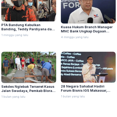
PTA Bandung Kabulkan
Kuasa Hukum Branch Manager
Banding, Teddy Pardiyana dan
MNC Bank Ungkap Dugaan
Bintang Ditetapkan Ahli Waris
1 minggu yang lalu
Penganiayaan oleh Hary Tanoe
4 minggu yang lalu
Lina Jubaedah
di MNC Towe
28 Negara Sahabat Hadiri
Sekdes Nglebak Terseret Kasus
Forum Bisnis IGS Makassar,
Jalan Swadaya, Pemkab Blora
Munafri Tawarkan Investasi
Sebut Pendampingan Hukum
1 bulan yang lalu
1 bulan yang lalu
Stadion Untia
Bukan Kewenangannya