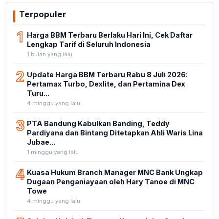
Terpopuler
1
Harga BBM Terbaru Berlaku Hari Ini, Cek Daftar
Lengkap Tarif di Seluruh Indonesia
1 bulan yang lalu
2
Update Harga BBM Terbaru Rabu 8 Juli 2026:
Pertamax Turbo, Dexlite, dan Pertamina Dex
Turu...
4 minggu yang lalu
3
PTA Bandung Kabulkan Banding, Teddy
Pardiyana dan Bintang Ditetapkan Ahli Waris Lina
Jubae...
1 minggu yang lalu
4
Kuasa Hukum Branch Manager MNC Bank Ungkap
Dugaan Penganiayaan oleh Hary Tanoe di MNC
Towe
4 minggu yang lalu