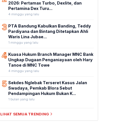
2026: Pertamax Turbo, Dexlite, dan
Pertamina Dex Turu...
4 minggu yang lalu
3
PTA Bandung Kabulkan Banding, Teddy
Pardiyana dan Bintang Ditetapkan Ahli
Waris Lina Jubae...
1 minggu yang lalu
4
Kuasa Hukum Branch Manager MNC Bank
Ungkap Dugaan Penganiayaan oleh Hary
Tanoe di MNC Towe
4 minggu yang lalu
5
Sekdes Nglebak Terseret Kasus Jalan
Swadaya, Pemkab Blora Sebut
Pendampingan Hukum Bukan K...
1 bulan yang lalu
LIHAT SEMUA TRENDING