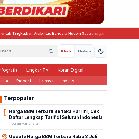
an Visibilitas
·
Bandara Husein Sastranegara Kembali Beroperasi, Wings A
Klasik
Modern
nfografis
Lingkar TV
Koran Digital
sata
Properti
Lainnya
Indeks
Terpopuler
1
Harga BBM Terbaru Berlaku Hari Ini, Cek
Daftar Lengkap Tarif di Seluruh Indonesia
1 bulan yang lalu
2
Update Harga BBM Terbaru Rabu 8 Juli