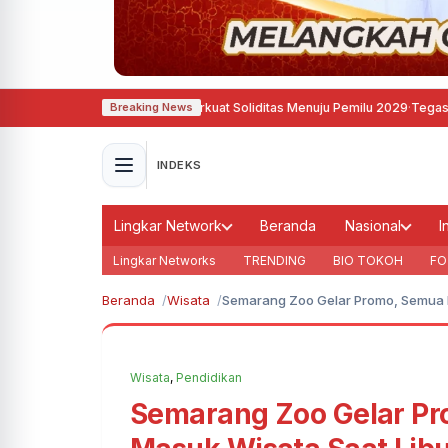
emokrat Semarang Perkuat Soliditas Menuju Pemilu 2029
·
Tegas, Pemkot Band
Breaking News
INDEKS
Lingkar Network
Beranda
Nasional
I
Lingkar Networks
TRENDING
BIO TOKOH
FO
Beranda
Wisata
Semarang Zoo Gelar Promo, Semua Pe
Wisata
,
Pendidikan
Semarang Zoo Gelar Pro