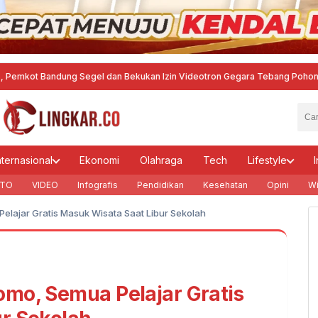
ung Segel dan Bekukan Izin Videotron Gegara Tebang Pohon untuk Tingkatk
nternasional
Ekonomi
Olahraga
Tech
Lifestyle
I
TO
VIDEO
Infografis
Pendidikan
Kesehatan
Opini
Wi
lajar Gratis Masuk Wisata Saat Libur Sekolah
mo, Semua Pelajar Gratis