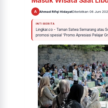
Masuk Wisata Saat Libu
A
Ahmad Rifqi Hidayat
Diterbitkan 06 Juni 20
INTI BERITA
Lingkar.co - Taman Satwa Semarang atau 
promosi spesial 'Promo Apresiasi Pelajar Gra