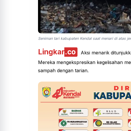
Seniman tari kabupaten Kendal saat menari di atas 
Lingkar
.co
Aksi menarik ditunjukk
Mereka mengekspresikan kegelisahan me
sampah dengan tarian.