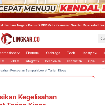
a Negara
·
Komisi X DPR Minta Keamanan Sekolah Diperketat Usai Temuan Sen
nternasional
Ekonomi
Olahraga
Tech
Lifestyle
I
TO
VIDEO
Infografis
Pendidikan
Kesehatan
Opini
Wi
isahan Persoalan Sampah Lewat Tarian Kipas
sikan Kegelisahan