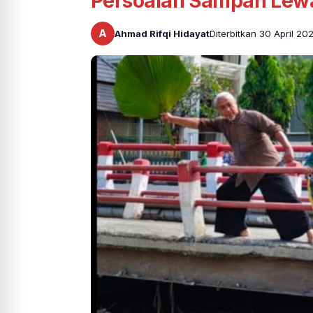
Persoalan Sampah Lewa
A
Ahmad Rifqi Hidayat
Diterbitkan 30 April 2