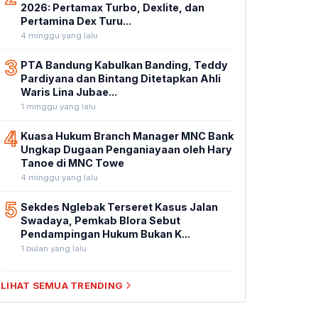
2026: Pertamax Turbo, Dexlite, dan
Pertamina Dex Turu...
4 minggu yang lalu
3
PTA Bandung Kabulkan Banding, Teddy
Pardiyana dan Bintang Ditetapkan Ahli
Waris Lina Jubae...
1 minggu yang lalu
4
Kuasa Hukum Branch Manager MNC Bank
Ungkap Dugaan Penganiayaan oleh Hary
Tanoe di MNC Towe
4 minggu yang lalu
5
Sekdes Nglebak Terseret Kasus Jalan
Swadaya, Pemkab Blora Sebut
Pendampingan Hukum Bukan K...
1 bulan yang lalu
LIHAT SEMUA TRENDING