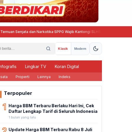
jata dan Narkotika
·
SPPG Wajib Kantongi SLHS, BGN Beri Tenggat hingga 10
Klasik
Modern
nfografis
Lingkar TV
Koran Digital
sata
Properti
Lainnya
Indeks
Terpopuler
1
Harga BBM Terbaru Berlaku Hari Ini, Cek
Daftar Lengkap Tarif di Seluruh Indonesia
1 bulan yang lalu
2
Update Harga BBM Terbaru Rabu 8 Juli