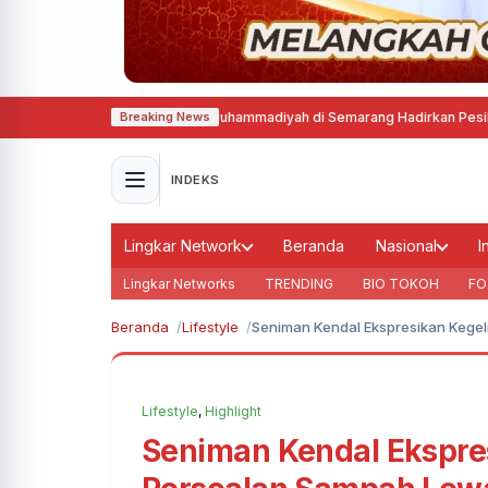
lat Tapak Suci Putra Muhammadiyah di Semarang Hadirkan Pesilat dari Lim
Breaking News
INDEKS
Lingkar Network
Beranda
Nasional
I
Lingkar Networks
TRENDING
BIO TOKOH
FO
Beranda
Lifestyle
Seniman Kendal Ekspresikan Kegel
Lifestyle
,
Highlight
Seniman Kendal Ekspre