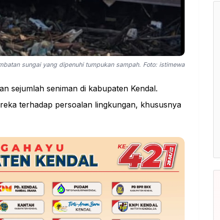
jembatan sungai yang dipenuhi tumpukan sampah. Foto: istimewa
an sejumlah seniman di kabupaten Kendal.
reka terhadap persoalan lingkungan, khususnya