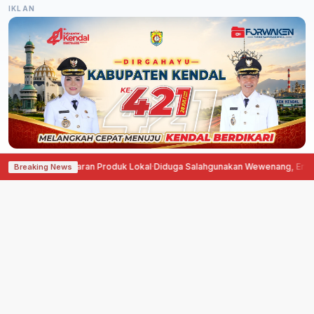
IKLAN
emasaran Produk Lokal
·
Diduga Salahgunakan Wewenang, Erfin Hasibuan Din
Breaking News