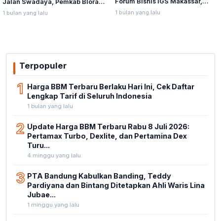
Forum Bisnis IGS Makassar,
Jalan Swadaya, Pemkab Blora
Munafri Tawarkan Investasi
Sebut Pendampingan Hukum
1 bulan yang lalu
1 bulan yang lalu
Stadion Untia
Bukan Kewenangannya
Terpopuler
1
Harga BBM Terbaru Berlaku Hari Ini, Cek Daftar
Lengkap Tarif di Seluruh Indonesia
1 bulan yang lalu
2
Update Harga BBM Terbaru Rabu 8 Juli 2026:
Pertamax Turbo, Dexlite, dan Pertamina Dex
Turu...
4 minggu yang lalu
3
PTA Bandung Kabulkan Banding, Teddy
Pardiyana dan Bintang Ditetapkan Ahli Waris Lina
Jubae...
1 minggu yang lalu