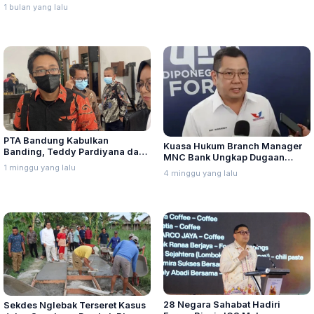
Seluruh Indonesia
Dex Turun
1 bulan yang lalu
PTA Bandung Kabulkan
Kuasa Hukum Branch Manager
Banding, Teddy Pardiyana dan
MNC Bank Ungkap Dugaan
Bintang Ditetapkan Ahli Waris
1 minggu yang lalu
Penganiayaan oleh Hary Tanoe
4 minggu yang lalu
Lina Jubaedah
di MNC Towe
28 Negara Sahabat Hadiri
Sekdes Nglebak Terseret Kasus