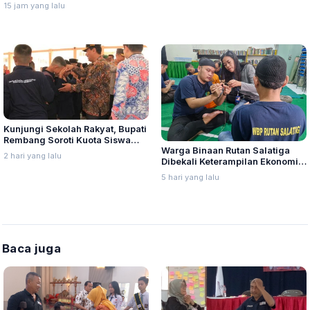
Manajemen Perlindungan Santri
15 jam yang lalu
Kunjungi Sekolah Rakyat, Bupati
Rembang Soroti Kuota Siswa
Warga Binaan Rutan Salatiga
Belum Penuh
2 hari yang lalu
Dibekali Keterampilan Ekonomi
Kreatif
5 hari yang lalu
Baca juga