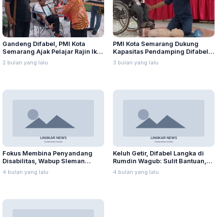
Gandeng Difabel, PMI Kota
PMI Kota Semarang Dukung
Semarang Ajak Pelajar Rajin Ikut
Kapasitas Pendamping Difabel
Aksi Kemanusiaan
dengan Keterampilan
2 bulan yang lalu
3 bulan yang lalu
Pertolongan Pertama
Fokus Membina Penyandang
Keluh Getir, Difabel Langka di
Disabilitas, Wabup Sleman
Rumdin Wagub: Sulit Bantuan,
Apresiasi Ohana Training Center
Dikucilkan Masyarakat, Hingga
4 bulan yang lalu
4 bulan yang lalu
Minta Bantuan ke Luar Negeri