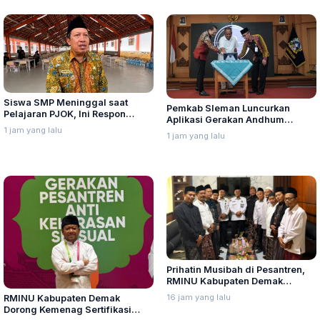
Siswa SMP Meninggal saat
Pemkab Sleman Luncurkan
Pelajaran PJOK, Ini Respon
Aplikasi Gerakan Andhum
Dindikpora Rembang
1 jam yang lalu
Handarbeni Penanganan Anak
1 jam yang lalu
Tidak Sekolah Berbasis Early
Warning System
Prihatin Musibah di Pesantren,
RMINU Kabupaten Demak
Dorong Sertifikasi Perlindungan
16 jam yang lalu
RMINU Kabupaten Demak
Santri
Dorong Kemenag Sertifikasi