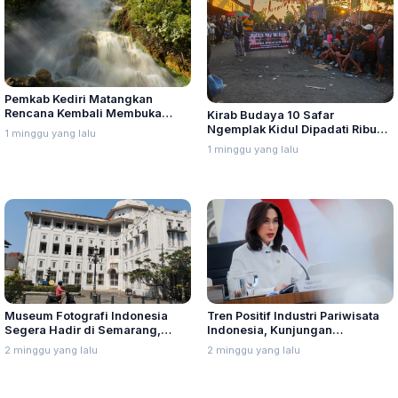
Pemkab Kediri Matangkan
Rencana Kembali Membuka
Kirab Budaya 10 Safar
Wisata Air Panas di Gunung
Ngemplak Kidul Dipadati Ribuan
1 minggu yang lalu
Kelud
Warga, Panitia Soroti Sound
1 minggu yang lalu
Horeg
Museum Fotografi Indonesia
Tren Positif Industri Pariwisata
Segera Hadir di Semarang,
Indonesia, Kunjungan
Gedung Eks Jiwasraya
Wisatawan Mancanegara
2 minggu yang lalu
2 minggu yang lalu
Disiapkan Jadi Ruang Sejarah
Meningkat 5,83 Persen
Nasional