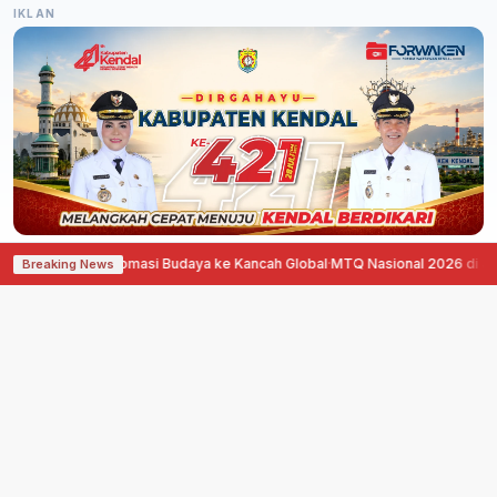
IKLAN
 Diplomasi Budaya ke Kancah Global
·
MTQ Nasional 2026 di Jawa Tengah Ha
Breaking News