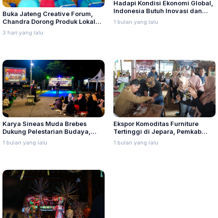
Hadapi Kondisi Ekonomi Global,
Indonesia Butuh Inovasi dan
Buka Jateng Creative Forum,
Pelaku Usaha yang Adaptif
Chandra Dorong Produk Lokal
1 bulan yang lalu
Pati Naik Kelas
3 hari yang lalu
Karya Sineas Muda Brebes
Ekspor Komoditas Furniture
Dukung Pelestarian Budaya,
Tertinggi di Jepara, Pemkab
Ekonomi Kreatif dan Promosi
Galakkan Pelatihan Inovasi
1 bulan yang lalu
1 bulan yang lalu
Daerah
Produk