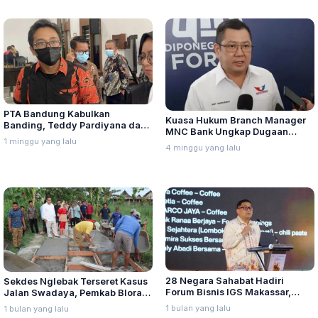
PTA Bandung Kabulkan
Kuasa Hukum Branch Manager
Banding, Teddy Pardiyana dan
MNC Bank Ungkap Dugaan
Bintang Ditetapkan Ahli Waris
1 minggu yang lalu
Penganiayaan oleh Hary Tanoe
4 minggu yang lalu
Lina Jubaedah
di MNC Towe
28 Negara Sahabat Hadiri
Sekdes Nglebak Terseret Kasus
Forum Bisnis IGS Makassar,
Jalan Swadaya, Pemkab Blora
Munafri Tawarkan Investasi
Sebut Pendampingan Hukum
1 bulan yang lalu
1 bulan yang lalu
Stadion Untia
Bukan Kewenangannya