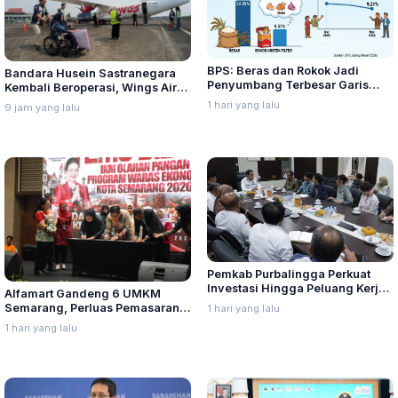
BPS: Beras dan Rokok Jadi
Bandara Husein Sastranegara
Penyumbang Terbesar Garis
Kembali Beroperasi, Wings Air
Kemiskinan di Jateng
Buka Rute Penerbangan
1 hari yang lalu
9 jam yang lalu
Bandung-Palembang
Pemkab Purbalingga Perkuat
Investasi Hingga Peluang Kerja
Alfamart Gandeng 6 UMKM
di Jepang
Semarang, Perluas Pemasaran
1 hari yang lalu
Produk Lokal
1 hari yang lalu