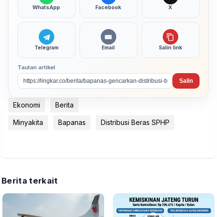
WhatsApp
Facebook
X
Telegram
Email
Salin link
Tautan artikel
Salin
Ekonomi
Berita
Minyakita
Bapanas
Distribusi Beras SPHP
Berita terkait