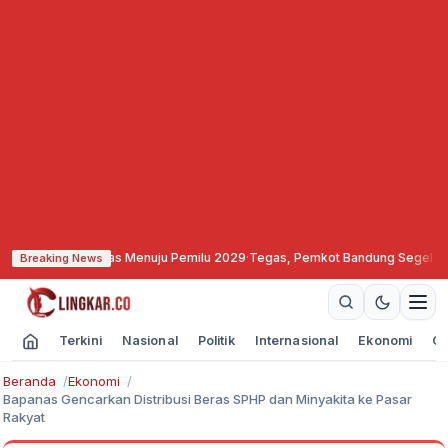
itas Menuju Pemilu 2029
·
Tegas, Pemkot Bandung Segel dan Bekukan Izin Vid
Breaking News
Terkini
Nasional
Politik
Internasional
Ekonomi
Ol
Beranda
Ekonomi
Bapanas Gencarkan Distribusi Beras SPHP dan Minyakita ke Pasar
Rakyat