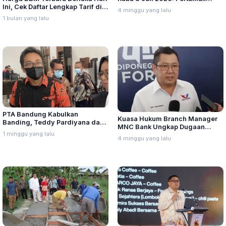
Ini, Cek Daftar Lengkap Tarif di
Turbo, Dexlite, dan Pertamina
4 minggu yang lalu
Seluruh Indonesia
Dex Turun
1 bulan yang lalu
PTA Bandung Kabulkan
Kuasa Hukum Branch Manager
Banding, Teddy Pardiyana dan
MNC Bank Ungkap Dugaan
Bintang Ditetapkan Ahli Waris
1 minggu yang lalu
Penganiayaan oleh Hary Tanoe
4 minggu yang lalu
Lina Jubaedah
di MNC Towe