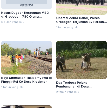
Kasus Dugaan Keracunan MBG
di Grobogan, 780 Orang
Operasi Zebra Candi, Polres
Terdampak, 156 Dirawat Medis
Grobogan Terjunkan 87 Personel
6 bulan yang lalu
Gabungan, Ini Sasarannya
1 tahun yang lalu
Bayi Ditemukan Tak Bernyawa di
Pinggir Rel KA Desa Kradenan
Dua Terduga Pelaku
Grobogan
Pembunuhan di Desa
1 tahun yang lalu
Karanganyar Grobogan Berhasil
2 tahun yang lalu
Ditangkap