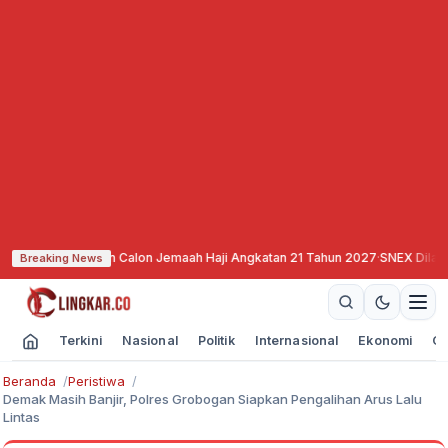
ndaftaran Calon Jemaah Haji Angkatan 21 Tahun 2027
·
SNEX Dilantik, Siap A
Breaking News
Terkini
Nasional
Politik
Internasional
Ekonomi
Ol
Beranda
Peristiwa
Demak Masih Banjir, Polres Grobogan Siapkan Pengalihan Arus Lalu
Lintas