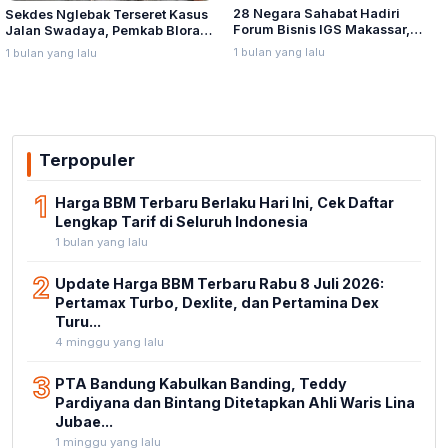
28 Negara Sahabat Hadiri
Sekdes Nglebak Terseret Kasus
Forum Bisnis IGS Makassar,
Jalan Swadaya, Pemkab Blora
Munafri Tawarkan Investasi
Sebut Pendampingan Hukum
1 bulan yang lalu
1 bulan yang lalu
Stadion Untia
Bukan Kewenangannya
Terpopuler
1
Harga BBM Terbaru Berlaku Hari Ini, Cek Daftar
Lengkap Tarif di Seluruh Indonesia
1 bulan yang lalu
2
Update Harga BBM Terbaru Rabu 8 Juli 2026:
Pertamax Turbo, Dexlite, dan Pertamina Dex
Turu...
4 minggu yang lalu
3
PTA Bandung Kabulkan Banding, Teddy
Pardiyana dan Bintang Ditetapkan Ahli Waris Lina
Jubae...
1 minggu yang lalu