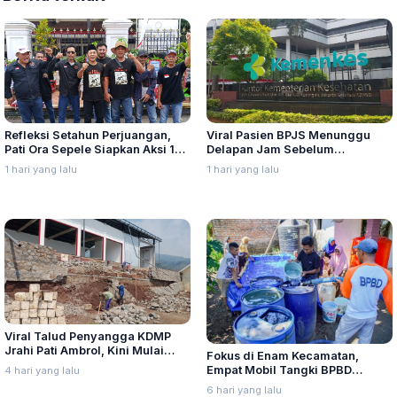
Refleksi Setahun Perjuangan,
Viral Pasien BPJS Menunggu
Pati Ora Sepele Siapkan Aksi 10–
Delapan Jam Sebelum
13 Agustus
Meninggal, Ini Penjelasan
1 hari yang lalu
1 hari yang lalu
Kemenkes
Viral Talud Penyangga KDMP
Jrahi Pati Ambrol, Kini Mulai
Fokus di Enam Kecamatan,
Diperbaiki
Empat Mobil Tangki BPBD
4 hari yang lalu
Kabupaten Lumajang Sehari 24
6 hari yang lalu