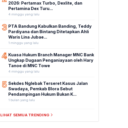
2026: Pertamax Turbo, Dexlite, dan
Pertamina Dex Turu...
4 minggu yang lalu
3
PTA Bandung Kabulkan Banding, Teddy
Pardiyana dan Bintang Ditetapkan Ahli
Waris Lina Jubae...
1 minggu yang lalu
4
Kuasa Hukum Branch Manager MNC Bank
Ungkap Dugaan Penganiayaan oleh Hary
Tanoe di MNC Towe
4 minggu yang lalu
5
Sekdes Nglebak Terseret Kasus Jalan
Swadaya, Pemkab Blora Sebut
Pendampingan Hukum Bukan K...
1 bulan yang lalu
LIHAT SEMUA TRENDING