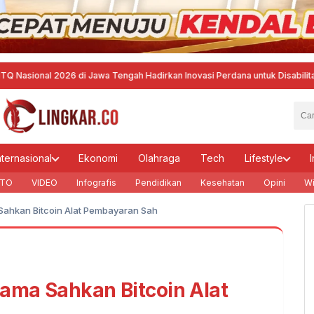
l 2026 di Jawa Tengah Hadirkan Inovasi Perdana untuk Disabilitas dan De
nternasional
Ekonomi
Olahraga
Tech
Lifestyle
I
TO
VIDEO
Infografis
Pendidikan
Kesehatan
Opini
Wi
 Sahkan Bitcoin Alat Pembayaran Sah
tama Sahkan Bitcoin Alat