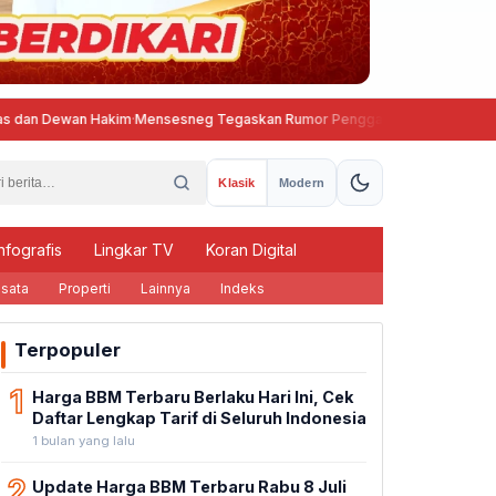
wan Hakim
·
Mensesneg Tegaskan Rumor Penggantian Kapolri Tidak Benar
Klasik
Modern
nfografis
Lingkar TV
Koran Digital
sata
Properti
Lainnya
Indeks
Terpopuler
1
Harga BBM Terbaru Berlaku Hari Ini, Cek
Daftar Lengkap Tarif di Seluruh Indonesia
1 bulan yang lalu
2
Update Harga BBM Terbaru Rabu 8 Juli