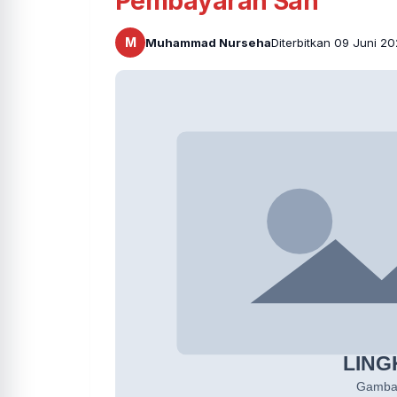
Pembayaran Sah
M
Muhammad Nurseha
Diterbitkan 09 Juni 20