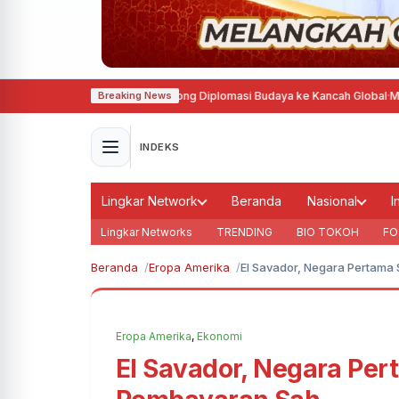
Prancis, Agustina Dorong Diplomasi Budaya ke Kancah Global
·
MTQ Nasiona
Breaking News
INDEKS
Lingkar Network
Beranda
Nasional
I
Lingkar Networks
TRENDING
BIO TOKOH
FO
Beranda
Eropa Amerika
El Savador, Negara Pertama
Eropa Amerika
,
Ekonomi
El Savador, Negara Per