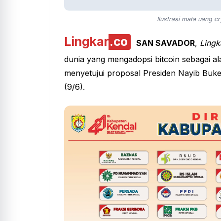
Ilustrasi mata uang 
Lingkar
.co
SAN SAVADOR
,
Lingk
dunia yang mengadopsi bitcoin sebagai al
menyetujui proposal Presiden Nayib Buk
(9/6).