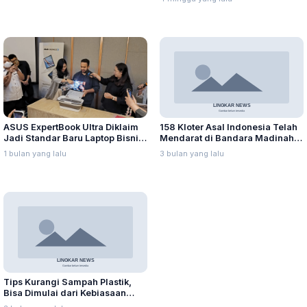
ASUS ExpertBook Ultra Diklaim
158 Kloter Asal Indonesia Telah
Jadi Standar Baru Laptop Bisnis
Mendarat di Bandara Madinah,
Berbasis AI
Puncak Gelombang I Diprediksi
1 bulan yang lalu
3 bulan yang lalu
Jatuh pada 6 Mei 2026
Tips Kurangi Sampah Plastik,
Bisa Dimulai dari Kebiasaan
Sederhana