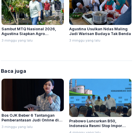
Sambut MTQ Nasional 2026,
Agustina Usulkan Ndas Maling
Agustina Siapkan Agro
Jadi Warisan Budaya Tak Benda
Eduwisata
3 minggu yang lalu
3 minggu yang lalu
Baca juga
Bos OJK Beber 6 Tantangan
Pemberantasan Judi Online di
Prabowo Luncurkan B50,
Indonesia
Indonesia Resmi Stop Impor
3 minggu yang lalu
Solar
4 minggu yang lalu