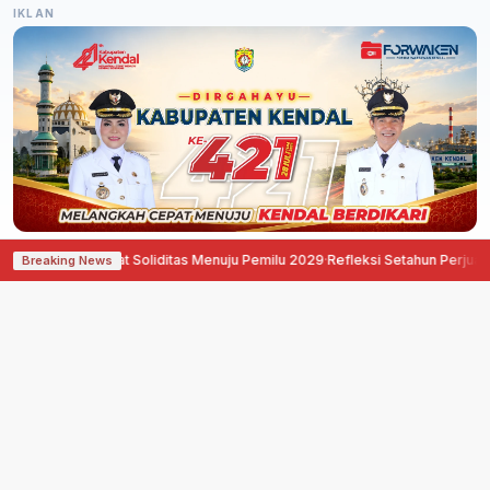
IKLAN
Perkuat Soliditas Menuju Pemilu 2029
·
Refleksi Setahun Perjuangan, Pati Or
Breaking News