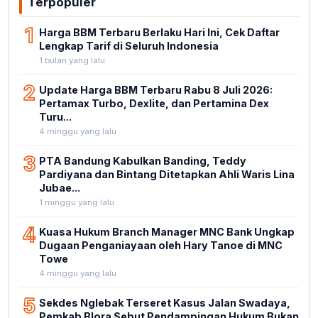
Terpopuler
1
Harga BBM Terbaru Berlaku Hari Ini, Cek Daftar
Lengkap Tarif di Seluruh Indonesia
1 bulan yang lalu
2
Update Harga BBM Terbaru Rabu 8 Juli 2026:
Pertamax Turbo, Dexlite, dan Pertamina Dex
Turu...
4 minggu yang lalu
3
PTA Bandung Kabulkan Banding, Teddy
Pardiyana dan Bintang Ditetapkan Ahli Waris Lina
Jubae...
1 minggu yang lalu
4
Kuasa Hukum Branch Manager MNC Bank Ungkap
Dugaan Penganiayaan oleh Hary Tanoe di MNC
Towe
4 minggu yang lalu
5
Sekdes Nglebak Terseret Kasus Jalan Swadaya,
Pemkab Blora Sebut Pendampingan Hukum Bukan