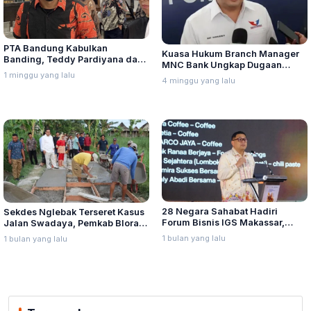
PTA Bandung Kabulkan
Kuasa Hukum Branch Manager
Banding, Teddy Pardiyana dan
MNC Bank Ungkap Dugaan
Bintang Ditetapkan Ahli Waris
1 minggu yang lalu
Penganiayaan oleh Hary Tanoe
4 minggu yang lalu
Lina Jubaedah
di MNC Towe
28 Negara Sahabat Hadiri
Sekdes Nglebak Terseret Kasus
Forum Bisnis IGS Makassar,
Jalan Swadaya, Pemkab Blora
Munafri Tawarkan Investasi
Sebut Pendampingan Hukum
1 bulan yang lalu
1 bulan yang lalu
Stadion Untia
Bukan Kewenangannya