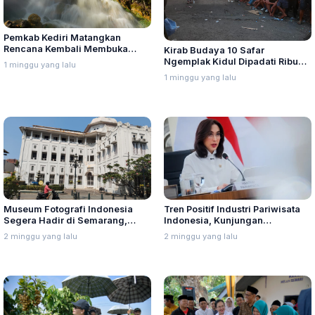
Pemkab Kediri Matangkan
Rencana Kembali Membuka
Kirab Budaya 10 Safar
Wisata Air Panas di Gunung
Ngemplak Kidul Dipadati Ribuan
1 minggu yang lalu
Kelud
Warga, Panitia Soroti Sound
1 minggu yang lalu
Horeg
Museum Fotografi Indonesia
Tren Positif Industri Pariwisata
Segera Hadir di Semarang,
Indonesia, Kunjungan
Gedung Eks Jiwasraya
Wisatawan Mancanegara
2 minggu yang lalu
2 minggu yang lalu
Disiapkan Jadi Ruang Sejarah
Meningkat 5,83 Persen
Nasional