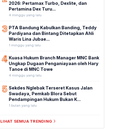
2026: Pertamax Turbo, Dexlite, dan
Pertamina Dex Turu...
4 minggu yang lalu
3
PTA Bandung Kabulkan Banding, Teddy
Pardiyana dan Bintang Ditetapkan Ahli
Waris Lina Jubae...
1 minggu yang lalu
4
Kuasa Hukum Branch Manager MNC Bank
Ungkap Dugaan Penganiayaan oleh Hary
Tanoe di MNC Towe
4 minggu yang lalu
5
Sekdes Nglebak Terseret Kasus Jalan
Swadaya, Pemkab Blora Sebut
Pendampingan Hukum Bukan K...
1 bulan yang lalu
LIHAT SEMUA TRENDING