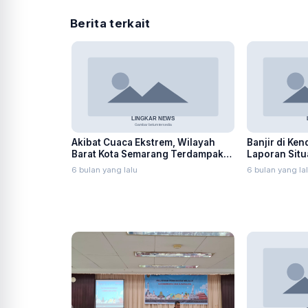
Berita terkait
Akibat Cuaca Ekstrem, Wilayah
Banjir di Ken
Barat Kota Semarang Terdampak
Laporan Situa
Banjir dan Longsor
6 bulan yang lalu
6 bulan yang la