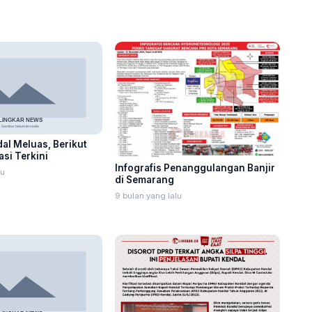
dal Meluas, Berikut
si Terkini
Infografis Penanggulangan Banjir
lu
di Semarang
9 bulan yang lalu