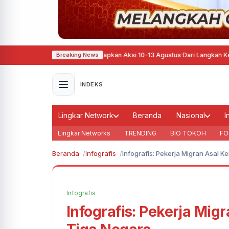
ngan, Pati Ora Sepele Siapkan Aksi 10–13 Agustus
·
Dari Langkah Kecil Menuju
Breaking News
INDEKS
Lingkar Network
Beranda
Nasional
I
Lingkar Networks
TRENDING
BIO TOKOH
FO
Beranda
Infografis
Infografis: Pekerja Migran Asal K
Infografis
Infografis: Pekerja Mig