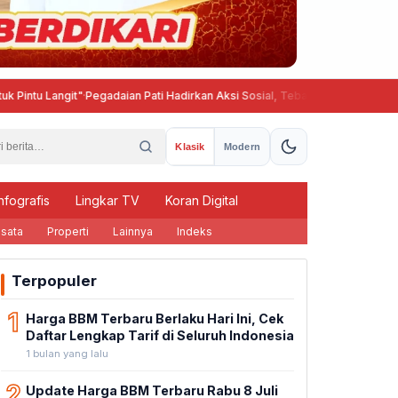
ngit"
·
Pegadaian Pati Hadirkan Aksi Sosial, Tebar Manfaat untuk Masyarakat
Klasik
Modern
nfografis
Lingkar TV
Koran Digital
sata
Properti
Lainnya
Indeks
Terpopuler
1
Harga BBM Terbaru Berlaku Hari Ini, Cek
Daftar Lengkap Tarif di Seluruh Indonesia
1 bulan yang lalu
2
Update Harga BBM Terbaru Rabu 8 Juli