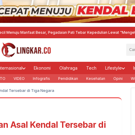
 Manfaat Besar, Pegadaian Pati Tebar Kepedulian Lewat "Mengetuk Pintu La
nternasional
Ekonomi
Olahraga
Tech
Lifestyle
I
TO
VIDEO
Infografis
Pendidikan
Kesehatan
Opini
Wi
endal Tersebar di Tiga Negara
ran Asal Kendal Tersebar di