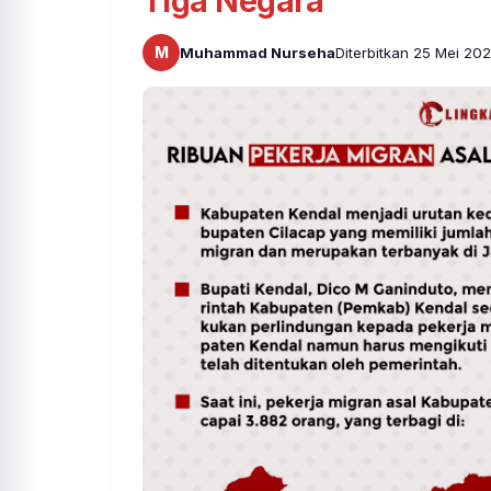
Tiga Negara
M
Muhammad Nurseha
Diterbitkan 25 Mei 20