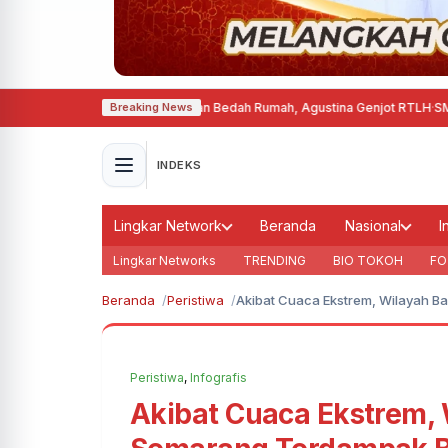
 Semarang Terima Bantuan Bedah Rumah, Agustina Genjot RTLH
·
SMARTFREN
Breaking News
INDEKS
Lingkar Network
Beranda
Nasional
I
Lingkar Networks
TRENDING
BIO TOKOH
FO
Beranda
Peristiwa
Akibat Cuaca Ekstrem, Wilayah B
Peristiwa
,
Infografis
Akibat Cuaca Ekstrem, 