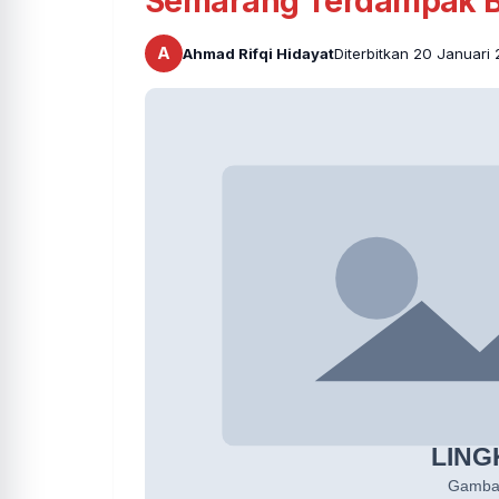
Semarang Terdampak Ba
A
Ahmad Rifqi Hidayat
Diterbitkan 20 Januari