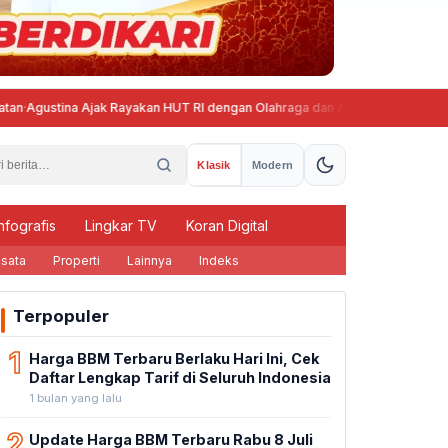
stina Ajak Rayakan HUT RI dengan Olahraga dan Aksi Sosial
850 Warg
Klasik
Modern
nfografis
Lingkar TV
Koran Digital
sata
Properti
Lainnya
Indeks
Terpopuler
1
Harga BBM Terbaru Berlaku Hari Ini, Cek
Daftar Lengkap Tarif di Seluruh Indonesia
1 bulan yang lalu
2
Update Harga BBM Terbaru Rabu 8 Juli