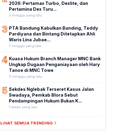
2026: Pertamax Turbo, Dexlite, dan
Pertamina Dex Turu...
3 minggu yang lalu
3
PTA Bandung Kabulkan Banding, Teddy
Pardiyana dan Bintang Ditetapkan Ahli
Waris Lina Jubae...
1 minggu yang lalu
4
Kuasa Hukum Branch Manager MNC Bank
Ungkap Dugaan Penganiayaan oleh Hary
Tanoe di MNC Towe
3 minggu yang lalu
5
Sekdes Nglebak Terseret Kasus Jalan
Swadaya, Pemkab Blora Sebut
Pendampingan Hukum Bukan K...
1 bulan yang lalu
LIHAT SEMUA TRENDING