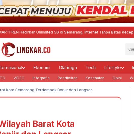
 Hadirkan Unlimited 5G di Semarang, Internet Tanpa Batas Kecepatan
·
Agu
nternasional
Ekonomi
Olahraga
Tech
Lifestyle
I
TO
VIDEO
Infografis
Pendidikan
Kesehatan
Opini
Wi
arat Kota Semarang Terdampak Banjir dan Longsor
Wilayah Barat Kota