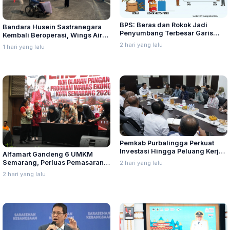
BPS: Beras dan Rokok Jadi
Bandara Husein Sastranegara
Penyumbang Terbesar Garis
Kembali Beroperasi, Wings Air
Kemiskinan di Jateng
Buka Rute Penerbangan
2 hari yang lalu
1 hari yang lalu
Bandung-Palembang
Pemkab Purbalingga Perkuat
Investasi Hingga Peluang Kerja
Alfamart Gandeng 6 UMKM
di Jepang
Semarang, Perluas Pemasaran
2 hari yang lalu
Produk Lokal
2 hari yang lalu