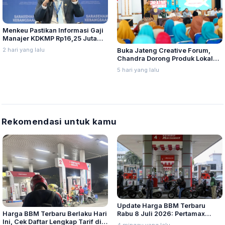
Menkeu Pastikan Informasi Gaji
Manajer KDKMP Rp16,25 Juta
Tidak Benar
2 hari yang lalu
Buka Jateng Creative Forum,
Chandra Dorong Produk Lokal
Pati Naik Kelas
5 hari yang lalu
Rekomendasi untuk kamu
Update Harga BBM Terbaru
Harga BBM Terbaru Berlaku Hari
Rabu 8 Juli 2026: Pertamax
Ini, Cek Daftar Lengkap Tarif di
Turbo, Dexlite, dan Pertamina
4 minggu yang lalu