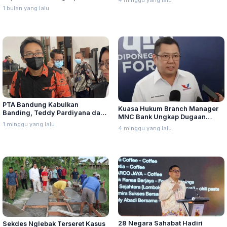
Seluruh Indonesia
Dex Turun
1 bulan yang lalu
PTA Bandung Kabulkan
Kuasa Hukum Branch Manager
Banding, Teddy Pardiyana dan
MNC Bank Ungkap Dugaan
Bintang Ditetapkan Ahli Waris
1 minggu yang lalu
Penganiayaan oleh Hary Tanoe
4 minggu yang lalu
Lina Jubaedah
di MNC Towe
28 Negara Sahabat Hadiri
Sekdes Nglebak Terseret Kasus