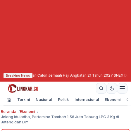
 Pendaftaran Calon Jemaah Haji Angkatan 21 Tahun 2027
·
SNEX Dilantik, Sia
Breaking News
Terkini
Nasional
Politik
Internasional
Ekonomi
Ol
Beranda
Ekonomi
Jelang Iduladha, Pertamina Tambah 1,56 Juta Tabung LPG 3 Kg di
Jateng dan DIY