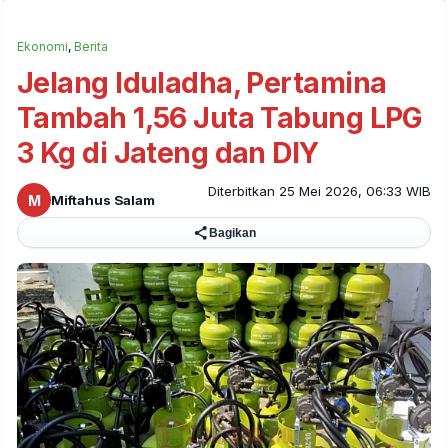
Ekonomi
,
Berita
Jelang Iduladha, Pertamina
Tambah 1,56 Juta Tabung LPG
3 Kg di Jateng dan DIY
Diterbitkan 25 Mei 2026, 06:33 WIB
M
Miftahus Salam
Bagikan