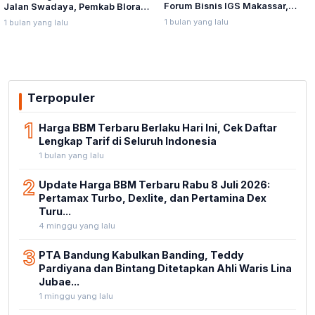
Forum Bisnis IGS Makassar,
Jalan Swadaya, Pemkab Blora
Munafri Tawarkan Investasi
Sebut Pendampingan Hukum
1 bulan yang lalu
1 bulan yang lalu
Stadion Untia
Bukan Kewenangannya
Terpopuler
1
Harga BBM Terbaru Berlaku Hari Ini, Cek Daftar
Lengkap Tarif di Seluruh Indonesia
1 bulan yang lalu
2
Update Harga BBM Terbaru Rabu 8 Juli 2026:
Pertamax Turbo, Dexlite, dan Pertamina Dex
Turu...
4 minggu yang lalu
3
PTA Bandung Kabulkan Banding, Teddy
Pardiyana dan Bintang Ditetapkan Ahli Waris Lina
Jubae...
1 minggu yang lalu