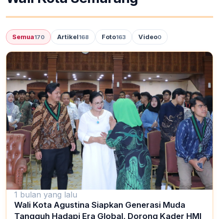
Semua
Artikel
Foto
Video
170
168
163
0
1 bulan yang lalu
Wali Kota Agustina Siapkan Generasi Muda
Tangguh Hadapi Era Global, Dorong Kader HMI