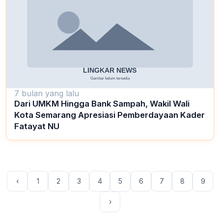
7 bulan yang lalu
Dari UMKM Hingga Bank Sampah, Wakil Wali
Kota Semarang Apresiasi Pemberdayaan Kader
Fatayat NU
‹
1
2
3
4
5
6
7
8
9
›