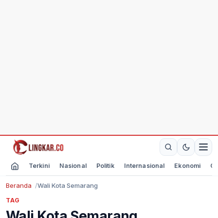
Terkini
Nasional
Politik
Internasional
Ekonomi
Ol
Beranda
Wali Kota Semarang
TAG
Wali Kota Semarang