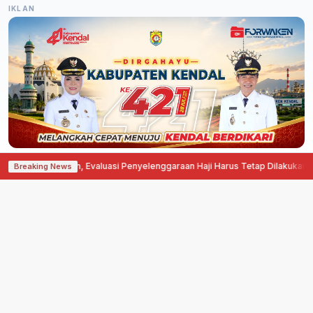
IKLAN
 Layanan, Evaluasi Penyelenggaraan Haji Harus Tetap Dilakukan
·
Program Bela
Breaking News