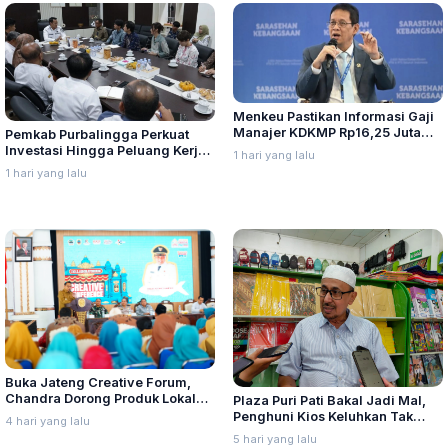
Menkeu Pastikan Informasi Gaji
Manajer KDKMP Rp16,25 Juta
Pemkab Purbalingga Perkuat
Tidak Benar
Investasi Hingga Peluang Kerja
1 hari yang lalu
di Jepang
1 hari yang lalu
Buka Jateng Creative Forum,
Chandra Dorong Produk Lokal
Plaza Puri Pati Bakal Jadi Mal,
Pati Naik Kelas
Penghuni Kios Keluhkan Tak
4 hari yang lalu
Diajak Dialog
5 hari yang lalu