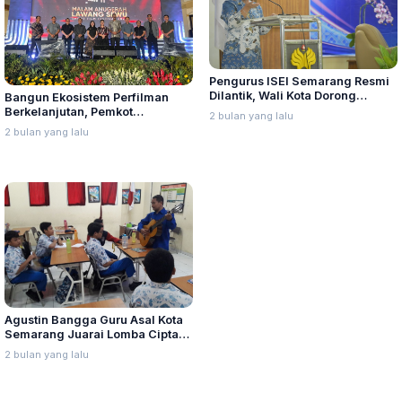
Pengurus ISEI Semarang Resmi
Dilantik, Wali Kota Dorong
Bangun Ekosistem Perfilman
Sinergi Lewat Program Waras
Berkelanjutan, Pemkot
2 bulan yang lalu
Ekonomi
Semarang Luncurkan Lawang
2 bulan yang lalu
Sewu Short Film Festival
Agustin Bangga Guru Asal Kota
Semarang Juarai Lomba Cipta
Mars MTQ Nasional
2 bulan yang lalu