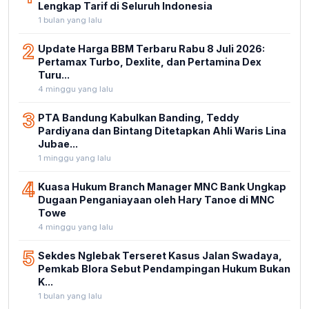
Lengkap Tarif di Seluruh Indonesia
1 bulan yang lalu
2
Update Harga BBM Terbaru Rabu 8 Juli 2026:
Pertamax Turbo, Dexlite, dan Pertamina Dex
Turu...
4 minggu yang lalu
3
PTA Bandung Kabulkan Banding, Teddy
Pardiyana dan Bintang Ditetapkan Ahli Waris Lina
Jubae...
1 minggu yang lalu
4
Kuasa Hukum Branch Manager MNC Bank Ungkap
Dugaan Penganiayaan oleh Hary Tanoe di MNC
Towe
4 minggu yang lalu
5
Sekdes Nglebak Terseret Kasus Jalan Swadaya,
Pemkab Blora Sebut Pendampingan Hukum Bukan
K...
1 bulan yang lalu