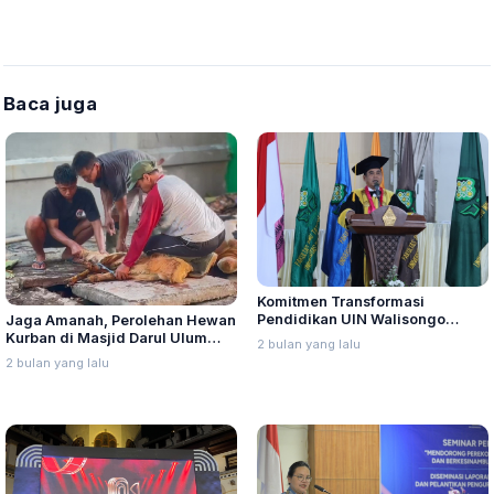
Baca juga
Komitmen Transformasi
Pendidikan UIN Walisongo
Jaga Amanah, Perolehan Hewan
Bangun Nilai-nilai Kemanusiaan
Kurban di Masjid Darul Ulum
2 bulan yang lalu
Bertambah
2 bulan yang lalu