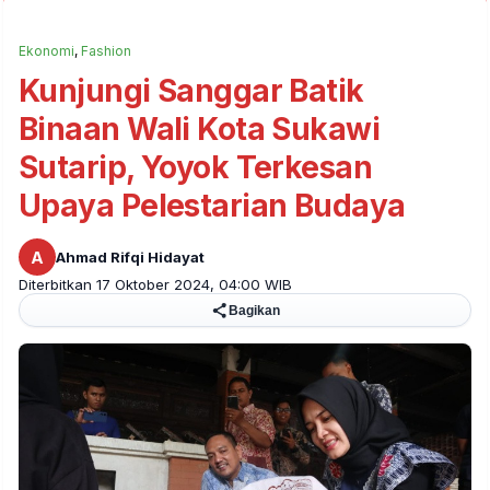
Ekonomi
,
Fashion
Kunjungi Sanggar Batik
Binaan Wali Kota Sukawi
Sutarip, Yoyok Terkesan
Upaya Pelestarian Budaya
A
Ahmad Rifqi Hidayat
Diterbitkan 17 Oktober 2024, 04:00 WIB
Bagikan