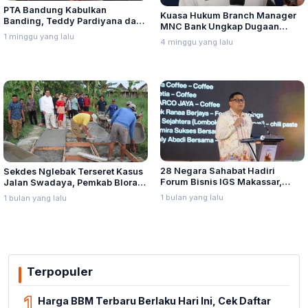
PTA Bandung Kabulkan
Kuasa Hukum Branch Manager
Banding, Teddy Pardiyana dan
MNC Bank Ungkap Dugaan
Bintang Ditetapkan Ahli Waris
1 minggu yang lalu
Penganiayaan oleh Hary Tanoe
4 minggu yang lalu
Lina Jubaedah
di MNC Towe
28 Negara Sahabat Hadiri
Sekdes Nglebak Terseret Kasus
Forum Bisnis IGS Makassar,
Jalan Swadaya, Pemkab Blora
Munafri Tawarkan Investasi
Sebut Pendampingan Hukum
1 bulan yang lalu
1 bulan yang lalu
Stadion Untia
Bukan Kewenangannya
Terpopuler
1
Harga BBM Terbaru Berlaku Hari Ini, Cek Daftar