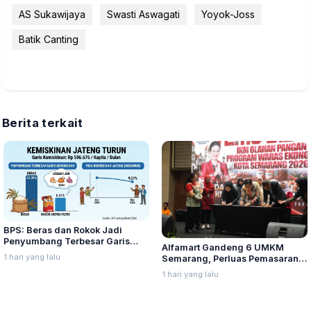
AS Sukawijaya
Swasti Aswagati
Yoyok-Joss
Batik Canting
Berita terkait
BPS: Beras dan Rokok Jadi
Penyumbang Terbesar Garis
Alfamart Gandeng 6 UMKM
Kemiskinan di Jateng
1 hari yang lalu
Semarang, Perluas Pemasaran
Produk Lokal
1 hari yang lalu