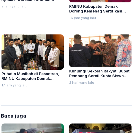
Handarbeni Penanganan Anak
2 jam yang lalu
RMINU Kabupaten Demak
Tidak Sekolah Berbasis Early
Dorong Kemenag Sertifikasi
Warning System
Manajemen Perlindungan Santri
16 jam yang lalu
Kunjungi Sekolah Rakyat, Bupati
Prihatin Musibah di Pesantren,
Rembang Soroti Kuota Siswa
RMINU Kabupaten Demak
Belum Penuh
2 hari yang lalu
Dorong Sertifikasi Perlindungan
17 jam yang lalu
Santri
Baca juga