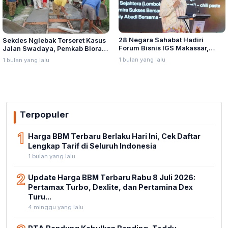
28 Negara Sahabat Hadiri
Sekdes Nglebak Terseret Kasus
Forum Bisnis IGS Makassar,
Jalan Swadaya, Pemkab Blora
Munafri Tawarkan Investasi
Sebut Pendampingan Hukum
1 bulan yang lalu
1 bulan yang lalu
Stadion Untia
Bukan Kewenangannya
Terpopuler
1
Harga BBM Terbaru Berlaku Hari Ini, Cek Daftar
Lengkap Tarif di Seluruh Indonesia
1 bulan yang lalu
2
Update Harga BBM Terbaru Rabu 8 Juli 2026:
Pertamax Turbo, Dexlite, dan Pertamina Dex
Turu...
4 minggu yang lalu