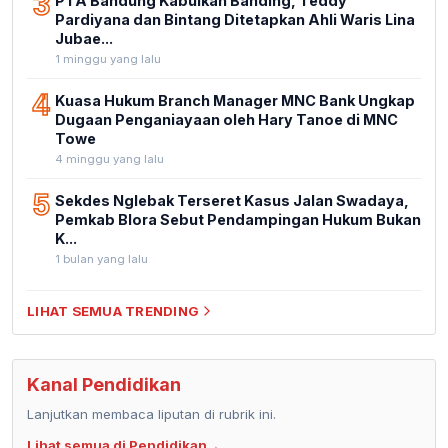
3
PTA Bandung Kabulkan Banding, Teddy
Pardiyana dan Bintang Ditetapkan Ahli Waris Lina
Jubae...
1 minggu yang lalu
4
Kuasa Hukum Branch Manager MNC Bank Ungkap
Dugaan Penganiayaan oleh Hary Tanoe di MNC
Towe
4 minggu yang lalu
5
Sekdes Nglebak Terseret Kasus Jalan Swadaya,
Pemkab Blora Sebut Pendampingan Hukum Bukan
K...
1 bulan yang lalu
LIHAT SEMUA TRENDING
Kanal Pendidikan
Lanjutkan membaca liputan di rubrik ini.
Lihat semua di Pendidikan
→