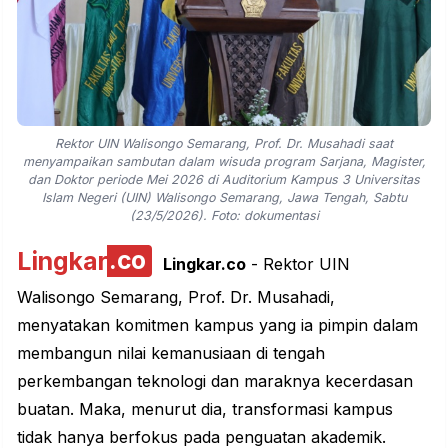
Rektor UIN Walisongo Semarang, Prof. Dr. Musahadi saat
menyampaikan sambutan dalam wisuda program Sarjana, Magister,
dan Doktor periode Mei 2026 di Auditorium Kampus 3 Universitas
Islam Negeri (UIN) Walisongo Semarang, Jawa Tengah, Sabtu
(23/5/2026). Foto: dokumentasi
Lingkar
.co
Lingkar.co
- Rektor UIN
Walisongo Semarang, Prof. Dr. Musahadi,
menyatakan komitmen kampus yang ia pimpin dalam
membangun nilai kemanusiaan di tengah
perkembangan teknologi dan maraknya kecerdasan
buatan. Maka, menurut dia, transformasi kampus
tidak hanya berfokus pada penguatan akademik.