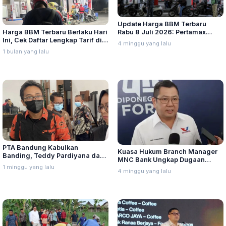
Update Harga BBM Terbaru
Harga BBM Terbaru Berlaku Hari
Rabu 8 Juli 2026: Pertamax
Ini, Cek Daftar Lengkap Tarif di
Turbo, Dexlite, dan Pertamina
4 minggu yang lalu
Seluruh Indonesia
Dex Turun
1 bulan yang lalu
PTA Bandung Kabulkan
Kuasa Hukum Branch Manager
Banding, Teddy Pardiyana dan
MNC Bank Ungkap Dugaan
Bintang Ditetapkan Ahli Waris
1 minggu yang lalu
Penganiayaan oleh Hary Tanoe
4 minggu yang lalu
Lina Jubaedah
di MNC Towe