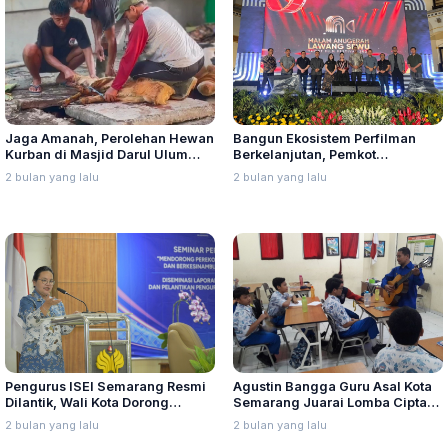
Jaga Amanah, Perolehan Hewan
Bangun Ekosistem Perfilman
Kurban di Masjid Darul Ulum
Berkelanjutan, Pemkot
Bertambah
Semarang Luncurkan Lawang
2 bulan yang lalu
2 bulan yang lalu
Sewu Short Film Festival
Pengurus ISEI Semarang Resmi
Agustin Bangga Guru Asal Kota
Dilantik, Wali Kota Dorong
Semarang Juarai Lomba Cipta
Sinergi Lewat Program Waras
Mars MTQ Nasional
2 bulan yang lalu
2 bulan yang lalu
Ekonomi