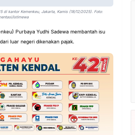
 di kantor Kemenkeu, Jakarta, Kamis (18/12/2025). Foto:
entasi/istimewa
nkeu) Purbaya Yudhi Sadewa membantah isu
ri luar negeri dikenakan pajak.