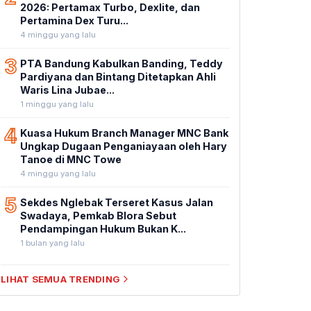
2026: Pertamax Turbo, Dexlite, dan
Pertamina Dex Turu...
4 minggu yang lalu
3
PTA Bandung Kabulkan Banding, Teddy
Pardiyana dan Bintang Ditetapkan Ahli
Waris Lina Jubae...
1 minggu yang lalu
4
Kuasa Hukum Branch Manager MNC Bank
Ungkap Dugaan Penganiayaan oleh Hary
Tanoe di MNC Towe
4 minggu yang lalu
5
Sekdes Nglebak Terseret Kasus Jalan
Swadaya, Pemkab Blora Sebut
Pendampingan Hukum Bukan K...
1 bulan yang lalu
LIHAT SEMUA TRENDING