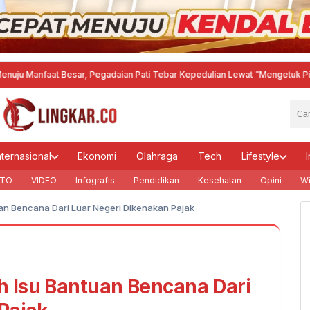
faat Besar, Pegadaian Pati Tebar Kepedulian Lewat "Mengetuk Pintu Langit"
nternasional
Ekonomi
Olahraga
Tech
Lifestyle
I
TO
VIDEO
Infografis
Pendidikan
Kesehatan
Opini
Wi
n Bencana Dari Luar Negeri Dikenakan Pajak
 Isu Bantuan Bencana Dari