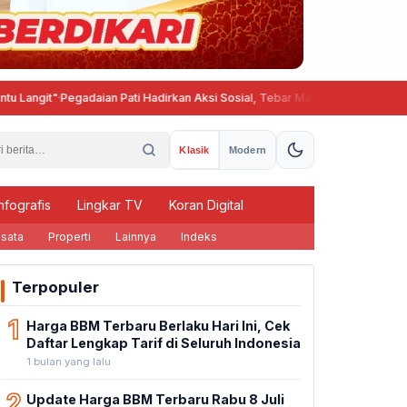
·
Pegadaian Pati Hadirkan Aksi Sosial, Tebar Manfaat untuk Masyarakat
Klasik
Modern
nfografis
Lingkar TV
Koran Digital
sata
Properti
Lainnya
Indeks
Terpopuler
1
Harga BBM Terbaru Berlaku Hari Ini, Cek
Daftar Lengkap Tarif di Seluruh Indonesia
1 bulan yang lalu
2
Update Harga BBM Terbaru Rabu 8 Juli