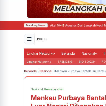
 Pati Ora Sepele Siapkan Aksi 10–13 Agustus
·
Dari Langkah Kecil Menuju Man
Breaking News
INDEKS
Lingkar Network
Beranda
Nasional
I
Lingkar Networks
TRENDING
BIO TOKOH
FO
Beranda
Nasional
Menkeu Purbaya Bantah Isu Bantua
Nasional
,
Pemerintahan
Menkeu Purbaya Bantah