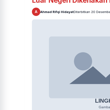
Luar Negeri Dikenakan 
A
Ahmad Rifqi Hidayat
Diterbitkan 20 Desemb