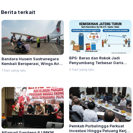
Berita terkait
BPS: Beras dan Rokok Jadi
Bandara Husein Sastranegara
Penyumbang Terbesar Garis
Kembali Beroperasi, Wings Air
Kemiskinan di Jateng
Buka Rute Penerbangan
2 hari yang lalu
1 hari yang lalu
Bandung-Palembang
Pemkab Purbalingga Perkuat
Investasi Hingga Peluang Kerja
Alfamart Gandeng 6 UMKM