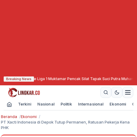
mbali ke Liga 1
·
Muktamar Pencak Silat Tapak Suci Putra Muhammadiyah di S
Breaking News
Terkini
Nasional
Politik
Internasional
Ekonomi
Ol
Beranda
Ekonomi
PT Xacti Indonesia di Depok Tutup Permanen, Ratusan Pekerja Kena
PHK