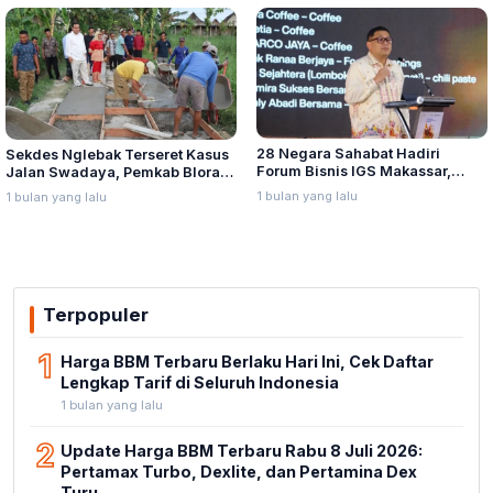
28 Negara Sahabat Hadiri
Sekdes Nglebak Terseret Kasus
Forum Bisnis IGS Makassar,
Jalan Swadaya, Pemkab Blora
Munafri Tawarkan Investasi
Sebut Pendampingan Hukum
1 bulan yang lalu
1 bulan yang lalu
Stadion Untia
Bukan Kewenangannya
Terpopuler
1
Harga BBM Terbaru Berlaku Hari Ini, Cek Daftar
Lengkap Tarif di Seluruh Indonesia
1 bulan yang lalu
2
Update Harga BBM Terbaru Rabu 8 Juli 2026:
Pertamax Turbo, Dexlite, dan Pertamina Dex
Turu...