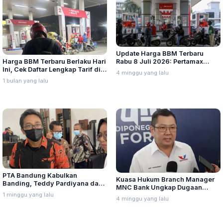
Update Harga BBM Terbaru
Harga BBM Terbaru Berlaku Hari
Rabu 8 Juli 2026: Pertamax
Ini, Cek Daftar Lengkap Tarif di
Turbo, Dexlite, dan Pertamina
4 minggu yang lalu
Seluruh Indonesia
Dex Turun
1 bulan yang lalu
PTA Bandung Kabulkan
Kuasa Hukum Branch Manager
Banding, Teddy Pardiyana dan
MNC Bank Ungkap Dugaan
Bintang Ditetapkan Ahli Waris
1 minggu yang lalu
Penganiayaan oleh Hary Tanoe
4 minggu yang lalu
Lina Jubaedah
di MNC Towe