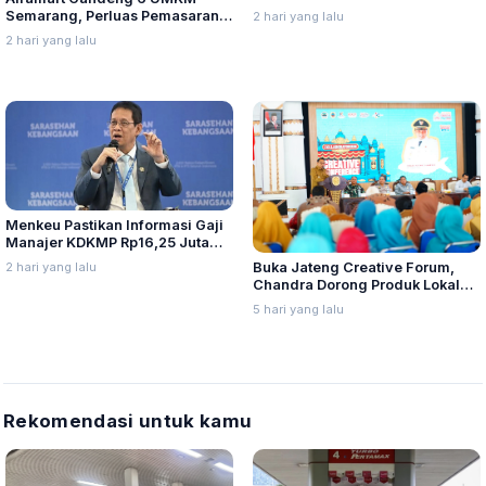
di Jepang
Semarang, Perluas Pemasaran
2 hari yang lalu
Produk Lokal
2 hari yang lalu
Menkeu Pastikan Informasi Gaji
Manajer KDKMP Rp16,25 Juta
Tidak Benar
2 hari yang lalu
Buka Jateng Creative Forum,
Chandra Dorong Produk Lokal
Pati Naik Kelas
5 hari yang lalu
Rekomendasi untuk kamu