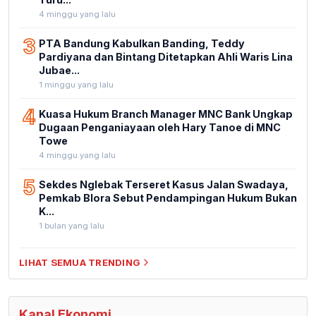
4 minggu yang lalu
3
PTA Bandung Kabulkan Banding, Teddy
Pardiyana dan Bintang Ditetapkan Ahli Waris Lina
Jubae...
1 minggu yang lalu
4
Kuasa Hukum Branch Manager MNC Bank Ungkap
Dugaan Penganiayaan oleh Hary Tanoe di MNC
Towe
4 minggu yang lalu
5
Sekdes Nglebak Terseret Kasus Jalan Swadaya,
Pemkab Blora Sebut Pendampingan Hukum Bukan
K...
1 bulan yang lalu
LIHAT SEMUA TRENDING
Kanal Ekonomi