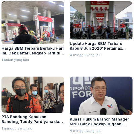
Update Harga BBM Terbaru
Harga BBM Terbaru Berlaku Hari
Rabu 8 Juli 2026: Pertamax
Ini, Cek Daftar Lengkap Tarif di
Turbo, Dexlite, dan Pertamina
4 minggu yang lalu
Seluruh Indonesia
Dex Turun
1 bulan yang lalu
PTA Bandung Kabulkan
Kuasa Hukum Branch Manager
Banding, Teddy Pardiyana dan
MNC Bank Ungkap Dugaan
Bintang Ditetapkan Ahli Waris
1 minggu yang lalu
Penganiayaan oleh Hary Tanoe
4 minggu yang lalu
Lina Jubaedah
di MNC Towe