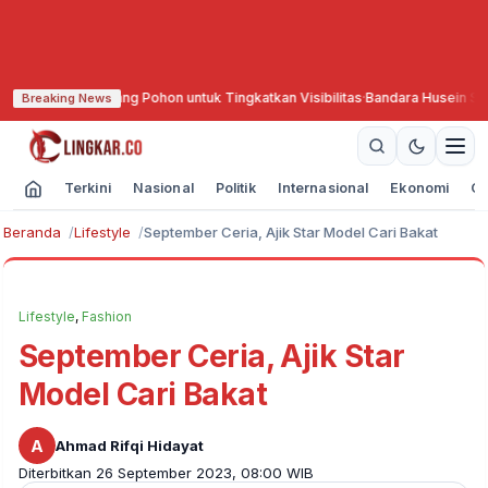
ebang Pohon untuk Tingkatkan Visibilitas
·
Bandara Husein Sastranegara Ke
Breaking News
Terkini
Nasional
Politik
Internasional
Ekonomi
Ol
Beranda
Lifestyle
September Ceria, Ajik Star Model Cari Bakat
Lifestyle
,
Fashion
September Ceria, Ajik Star
Model Cari Bakat
A
Ahmad Rifqi Hidayat
Diterbitkan 26 September 2023, 08:00 WIB