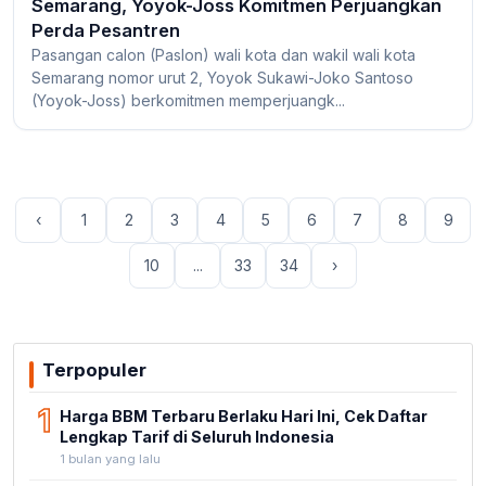
Semarang, Yoyok-Joss Komitmen Perjuangkan
Perda Pesantren
Pasangan calon (Paslon) wali kota dan wakil wali kota
Semarang nomor urut 2, Yoyok Sukawi-Joko Santoso
(Yoyok-Joss) berkomitmen memperjuangk...
‹
1
2
3
4
5
6
7
8
9
10
...
33
34
›
Terpopuler
1
Harga BBM Terbaru Berlaku Hari Ini, Cek Daftar
Lengkap Tarif di Seluruh Indonesia
1 bulan yang lalu