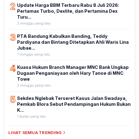
2
Update Harga BBM Terbaru Rabu 8 Juli 2026:
Pertamax Turbo, Dexlite, dan Pertamina Dex
Turu...
3 minggu yang lalu
3
PTA Bandung Kabulkan Banding, Teddy
Pardiyana dan Bintang Ditetapkan Ahli Waris Lina
Jubae...
1 minggu yang lalu
4
Kuasa Hukum Branch Manager MNC Bank Ungkap
Dugaan Penganiayaan oleh Hary Tanoe di MNC
Towe
3 minggu yang lalu
5
Sekdes Nglebak Terseret Kasus Jalan Swadaya,
Pemkab Blora Sebut Pendampingan Hukum Bukan
K...
1 bulan yang lalu
LIHAT SEMUA TRENDING