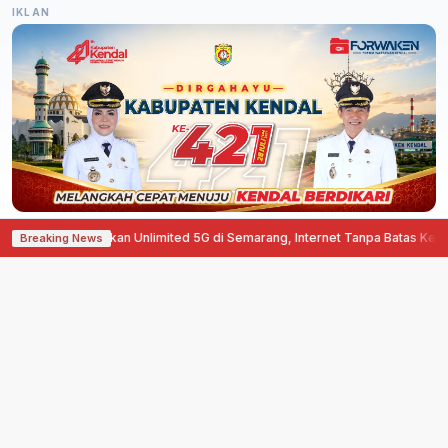
IKLAN
Hadirkan Unlimited 5G di Semarang, Internet Tanpa Batas Kecepatan
·
Agus
Breaking News