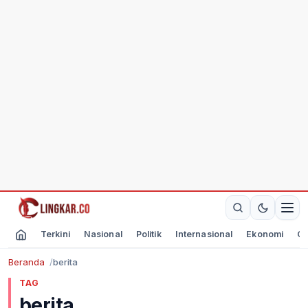
Terkini
Nasional
Politik
Internasional
Ekonomi
Ol
Beranda
berita
TAG
berita