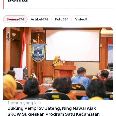
Semua
Artikel
Foto
Video
674
674
634
5
1 tahun yang lalu
Dukung Pemprov Jateng, Ning Nawal Ajak
BKOW Sukseskan Program Satu Kecamatan