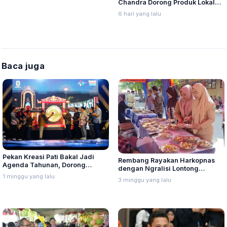
Chandra Dorong Produk Lokal
Pati Naik Kelas
6 hari yang lalu
Baca juga
Pekan Kreasi Pati Bakal Jadi
Rembang Rayakan Harkopnas
Agenda Tahunan, Dorong
dengan Ngralisi Lontong
Promosi UMKM hingga
1 minggu yang lalu
Tuyuhan
3 minggu yang lalu
Pariwisata