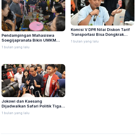
Komisi V DPR Nilai Diskon Tarif
Transportasi Bisa Dongkrak
Pendampingan Mahasiswa
Ekonomi Daerah dan UMKM
Soegijapranata Bikin UMKM
1 bulan yang lalu
Kebanjiran Pesanan, Iswar Beri
1 bulan yang lalu
Apresiasi
Jokowi dan Kaesang
Dijadwalkan Safari Politik Tiga
Hari di Lampung
1 bulan yang lalu