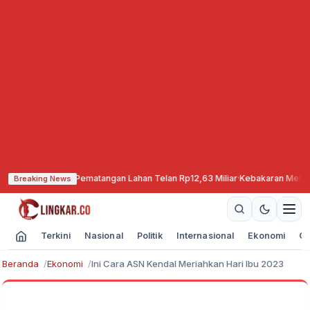
apkan, Pematangan Lahan Telan Rp12,63 Miliar
·
Kebakaran Meluas, TNBTS Tu
Breaking News
Terkini
Nasional
Politik
Internasional
Ekonomi
Ol
Beranda
Ekonomi
Ini Cara ASN Kendal Meriahkan Hari Ibu 2023