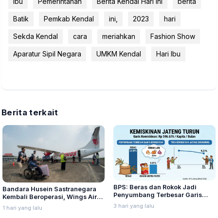
Ibu
Pemerintahan
Berita Kendal Hari Ini
berita
Batik
Pemkab Kendal
ini,
2023
hari
Sekda Kendal
cara
meriahkan
Fashion Show
Aparatur Sipil Negara
UMKM Kendal
Hari Ibu
Berita terkait
BPS: Beras dan Rokok Jadi
Bandara Husein Sastranegara
Penyumbang Terbesar Garis
Kembali Beroperasi, Wings Air
Kemiskinan di Jateng
Buka Rute Penerbangan
3 hari yang lalu
1 hari yang lalu
Bandung-Palembang