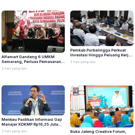
Pemkab Purbalingga Perkuat
Investasi Hingga Peluang Kerja
Alfamart Gandeng 6 UMKM
di Jepang
Semarang, Perluas Pemasaran
3 hari yang lalu
Produk Lokal
3 hari yang lalu
Menkeu Pastikan Informasi Gaji
Manajer KDKMP Rp16,25 Juta
Tidak Benar
3 hari yang lalu
Buka Jateng Creative Forum,