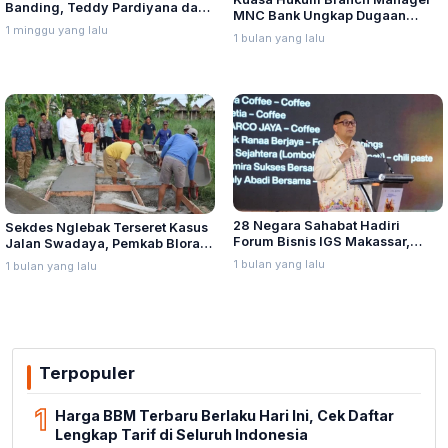
Banding, Teddy Pardiyana dan
MNC Bank Ungkap Dugaan
Bintang Ditetapkan Ahli Waris
1 minggu yang lalu
Penganiayaan oleh Hary Tanoe
1 bulan yang lalu
Lina Jubaedah
di MNC Towe
28 Negara Sahabat Hadiri
Sekdes Nglebak Terseret Kasus
Forum Bisnis IGS Makassar,
Jalan Swadaya, Pemkab Blora
Munafri Tawarkan Investasi
Sebut Pendampingan Hukum
1 bulan yang lalu
1 bulan yang lalu
Stadion Untia
Bukan Kewenangannya
Terpopuler
1
Harga BBM Terbaru Berlaku Hari Ini, Cek Daftar
Lengkap Tarif di Seluruh Indonesia