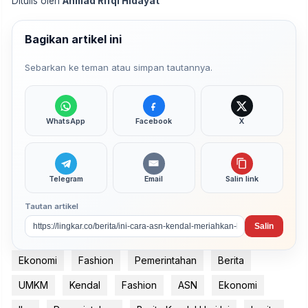
Ditulis oleh
Ahmad Rifqi Hidayat
Bagikan artikel ini
Sebarkan ke teman atau simpan tautannya.
WhatsApp
Facebook
X
Telegram
Email
Salin link
Tautan artikel
Salin
Ekonomi
Fashion
Pemerintahan
Berita
UMKM
Kendal
Fashion
ASN
Ekonomi