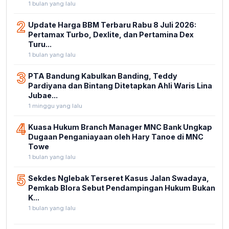
1 bulan yang lalu
2
Update Harga BBM Terbaru Rabu 8 Juli 2026:
Pertamax Turbo, Dexlite, dan Pertamina Dex
Turu...
1 bulan yang lalu
3
PTA Bandung Kabulkan Banding, Teddy
Pardiyana dan Bintang Ditetapkan Ahli Waris Lina
Jubae...
1 minggu yang lalu
4
Kuasa Hukum Branch Manager MNC Bank Ungkap
Dugaan Penganiayaan oleh Hary Tanoe di MNC
Towe
1 bulan yang lalu
5
Sekdes Nglebak Terseret Kasus Jalan Swadaya,
Pemkab Blora Sebut Pendampingan Hukum Bukan
K...
1 bulan yang lalu