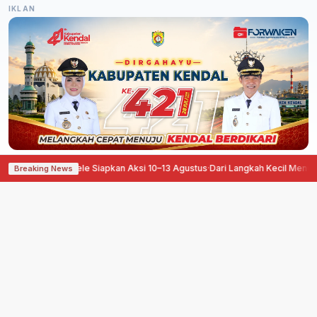
IKLAN
, Pati Ora Sepele Siapkan Aksi 10–13 Agustus
·
Dari Langkah Kecil Menuju Ma
Breaking News