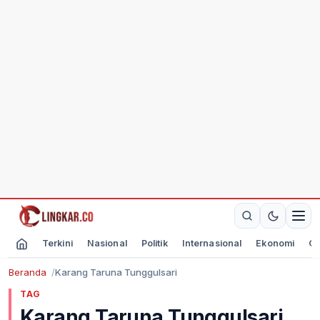
Terkini
Nasional
Politik
Internasional
Ekonomi
Ol
Beranda
Karang Taruna Tunggulsari
TAG
Karang Taruna Tunggulsari