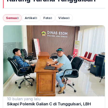
Semua
Artikel
Foto
Video
3
3
3
0
10 bulan yang lalu
Sikapi Polemik Galian C di Tunggulsari, LBH