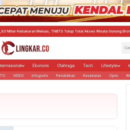
ar
·
Kebakaran Meluas, TNBTS Tutup Total Akses Wisata Gunung Bromo
·
Akti
nternasional
Ekonomi
Olahraga
Tech
Lifestyle
I
TO
VIDEO
Infografis
Pendidikan
Kesehatan
Opini
Wi