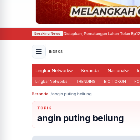
at Permanen di Cepu Mulai Disiapkan, Pematangan Lahan Telan Rp12,63 Mili
Breaking News
INDEKS
Lingkar Network
Beranda
Nasional
I
Lingkar Networks
TRENDING
BIO TOKOH
FO
Beranda
angin puting beliung
TOPIK
angin puting beliung