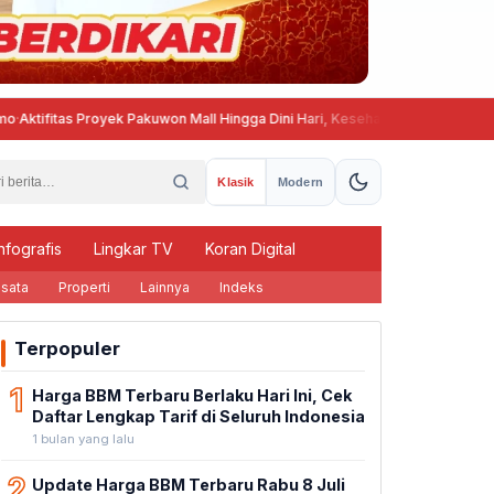
fitas Proyek Pakuwon Mall Hingga Dini Hari, Kesehatan dan Ketenangan W
Klasik
Modern
nfografis
Lingkar TV
Koran Digital
sata
Properti
Lainnya
Indeks
Terpopuler
1
Harga BBM Terbaru Berlaku Hari Ini, Cek
Daftar Lengkap Tarif di Seluruh Indonesia
1 bulan yang lalu
2
Update Harga BBM Terbaru Rabu 8 Juli