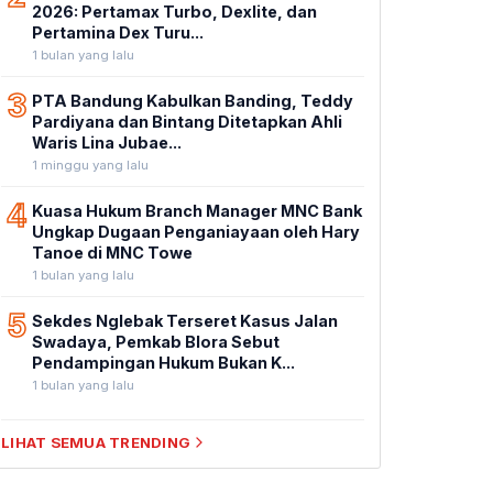
2026: Pertamax Turbo, Dexlite, dan
Pertamina Dex Turu...
1 bulan yang lalu
3
PTA Bandung Kabulkan Banding, Teddy
Pardiyana dan Bintang Ditetapkan Ahli
Waris Lina Jubae...
1 minggu yang lalu
4
Kuasa Hukum Branch Manager MNC Bank
Ungkap Dugaan Penganiayaan oleh Hary
Tanoe di MNC Towe
1 bulan yang lalu
5
Sekdes Nglebak Terseret Kasus Jalan
Swadaya, Pemkab Blora Sebut
Pendampingan Hukum Bukan K...
1 bulan yang lalu
LIHAT SEMUA TRENDING