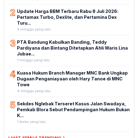
2
Update Harga BBM Terbaru Rabu 8 Juli 2026:
Pertamax Turbo, Dexlite, dan Pertamina Dex
Turu...
4 minggu yang lalu
3
PTA Bandung Kabulkan Banding, Teddy
Pardiyana dan Bintang Ditetapkan Ahli Waris Lina
Jubae...
1 minggu yang lalu
4
Kuasa Hukum Branch Manager MNC Bank Ungkap
Dugaan Penganiayaan oleh Hary Tanoe di MNC
Towe
4 minggu yang lalu
5
Sekdes Nglebak Terseret Kasus Jalan Swadaya,
Pemkab Blora Sebut Pendampingan Hukum Bukan
K...
1 bulan yang lalu
LIHAT SEMUA TRENDING