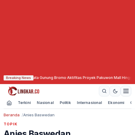
otal Akses Wisata Gunung Bromo
·
Aktifitas Proyek Pakuwon Mall Hingga D
Breaking News
Terkini
Nasional
Politik
Internasional
Ekonomi
Ol
Beranda
Anies Baswedan
TOPIK
Anies Baswedan