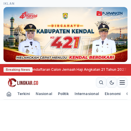
IKLAN
g Mulai Buka Pendaftaran Calon Jemaah Haji Angkatan 21 Tahun 2027
·
SNEX
Breaking News
Terkini
Nasional
Politik
Internasional
Ekonomi
Ol