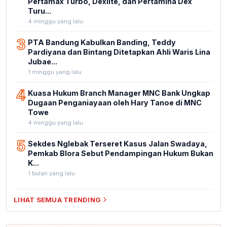
Pertamax Turbo, Dexlite, dan Pertamina Dex
Turu...
4 minggu yang lalu
3
PTA Bandung Kabulkan Banding, Teddy
Pardiyana dan Bintang Ditetapkan Ahli Waris Lina
Jubae...
1 minggu yang lalu
4
Kuasa Hukum Branch Manager MNC Bank Ungkap
Dugaan Penganiayaan oleh Hary Tanoe di MNC
Towe
4 minggu yang lalu
5
Sekdes Nglebak Terseret Kasus Jalan Swadaya,
Pemkab Blora Sebut Pendampingan Hukum Bukan
K...
1 bulan yang lalu
LIHAT SEMUA TRENDING