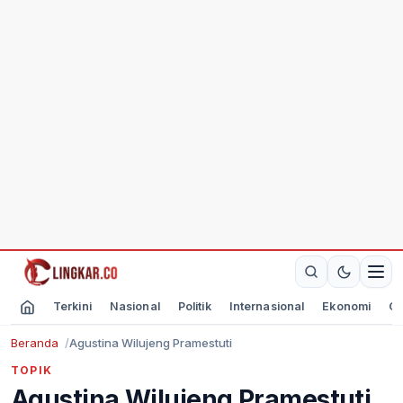
Terkini
Nasional
Politik
Internasional
Ekonomi
Ol
Beranda
Agustina Wilujeng Pramestuti
TOPIK
Agustina Wilujeng Pramestuti