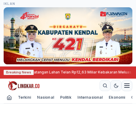
IKLAN
 Disiapkan, Pematangan Lahan Telan Rp12,63 Miliar
·
Kebakaran Meluas, TNB
Breaking News
Terkini
Nasional
Politik
Internasional
Ekonomi
Ol