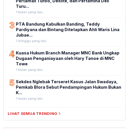
Pertamax Turbo, Dexlite, dan Pertamina Dex
Turu...
1 bulan yang lalu
3
PTA Bandung Kabulkan Banding, Teddy
Pardiyana dan Bintang Ditetapkan Ahli Waris Lina
Jubae...
1 minggu yang lalu
4
Kuasa Hukum Branch Manager MNC Bank Ungkap
Dugaan Penganiayaan oleh Hary Tanoe di MNC
Towe
1 bulan yang lalu
5
Sekdes Nglebak Terseret Kasus Jalan Swadaya,
Pemkab Blora Sebut Pendampingan Hukum Bukan
K...
1 bulan yang lalu
LIHAT SEMUA TRENDING