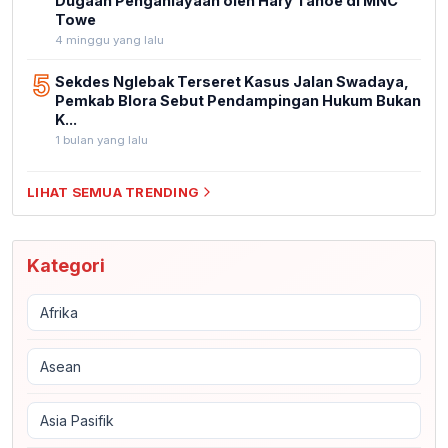
Dugaan Penganiayaan oleh Hary Tanoe di MNC
Towe
4 minggu yang lalu
5
Sekdes Nglebak Terseret Kasus Jalan Swadaya,
Pemkab Blora Sebut Pendampingan Hukum Bukan
K...
1 bulan yang lalu
LIHAT SEMUA TRENDING
Kategori
Afrika
Asean
Asia Pasifik