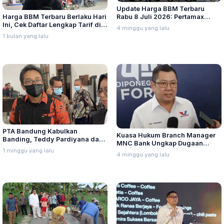
Update Harga BBM Terbaru
Harga BBM Terbaru Berlaku Hari
Rabu 8 Juli 2026: Pertamax
Ini, Cek Daftar Lengkap Tarif di
Turbo, Dexlite, dan Pertamina
4 minggu yang lalu
Seluruh Indonesia
Dex Turun
1 bulan yang lalu
PTA Bandung Kabulkan
Kuasa Hukum Branch Manager
Banding, Teddy Pardiyana dan
MNC Bank Ungkap Dugaan
Bintang Ditetapkan Ahli Waris
1 minggu yang lalu
Penganiayaan oleh Hary Tanoe
4 minggu yang lalu
Lina Jubaedah
di MNC Towe