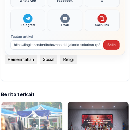
WhatsApp
Facebook
X
Telegram
Email
Salin link
Tautan artikel
Salin
Pemerintahan
Sosial
Religi
Berita terkait