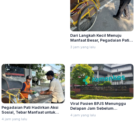
Dari Langkah Kecil Menuju
Manfaat Besar, Pegadaian Pati
Tebar Kepedulian Lewat
3 jam yang lalu
"Mengetuk Pintu Langit"
Viral Pasien BPJS Menunggu
Pegadaian Pati Hadirkan Aksi
Delapan Jam Sebelum
Sosial, Tebar Manfaat untuk
Meninggal, Ini Penjelasan
4 jam yang lalu
Masyarakat
Kemenkes
4 jam yang lalu