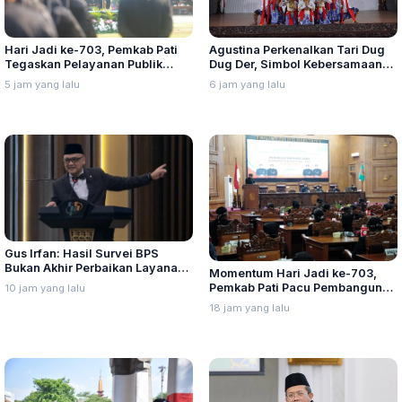
Agustina Perkenalkan Tari Dug
Hari Jadi ke-703, Pemkab Pati
Dug Der, Simbol Kebersamaan
Tegaskan Pelayanan Publik
Warga Semarang
Harus Makin Cepat dan Solutif
6 jam yang lalu
5 jam yang lalu
Gus Irfan: Hasil Survei BPS
Bukan Akhir Perbaikan Layanan,
Momentum Hari Jadi ke-703,
Evaluasi Penyelenggaraan Haji
Pemkab Pati Pacu Pembangunan
10 jam yang lalu
Harus Tetap Dilakukan
Daerah
18 jam yang lalu