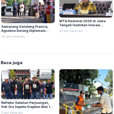
MTQ Nasional 2026 di Jawa
Tengah Hadirkan Inovasi
Semarang Gandeng Prancis,
Perdana untuk Disabilitas dan
Agustina Dorong Diplomasi
22 jam yang lalu
Dewan Hakim
Budaya ke Kancah Global
20 jam yang lalu
Baca juga
Refleksi Setahun Perjuangan,
Pati Ora Sepele Siapkan Aksi 10–
13 Agustus
3 jam yang lalu