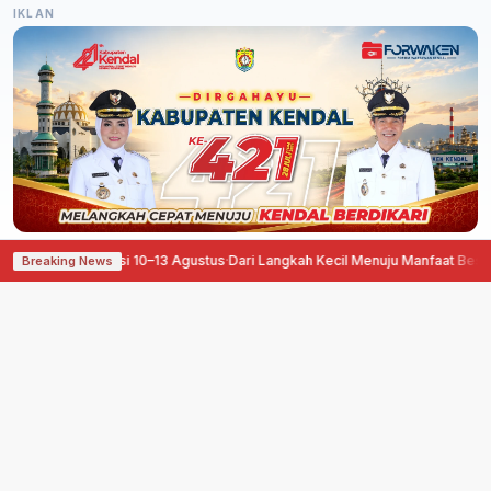
IKLAN
iapkan Aksi 10–13 Agustus
·
Dari Langkah Kecil Menuju Manfaat Besar, Pegada
Breaking News