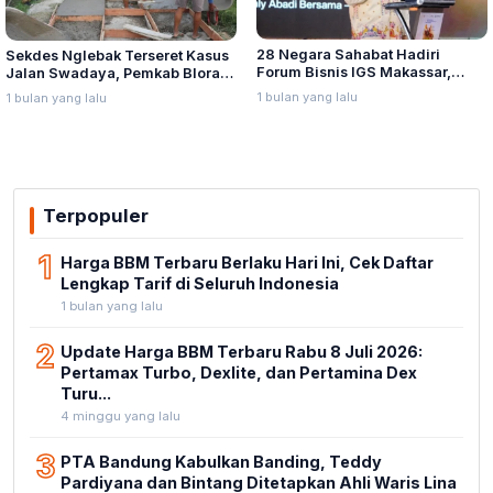
28 Negara Sahabat Hadiri
Sekdes Nglebak Terseret Kasus
Forum Bisnis IGS Makassar,
Jalan Swadaya, Pemkab Blora
Munafri Tawarkan Investasi
Sebut Pendampingan Hukum
1 bulan yang lalu
1 bulan yang lalu
Stadion Untia
Bukan Kewenangannya
Terpopuler
1
Harga BBM Terbaru Berlaku Hari Ini, Cek Daftar
Lengkap Tarif di Seluruh Indonesia
1 bulan yang lalu
2
Update Harga BBM Terbaru Rabu 8 Juli 2026:
Pertamax Turbo, Dexlite, dan Pertamina Dex
Turu...
4 minggu yang lalu
3
PTA Bandung Kabulkan Banding, Teddy
Pardiyana dan Bintang Ditetapkan Ahli Waris Lina