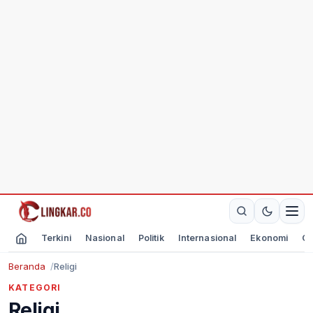
Terkini
Nasional
Politik
Internasional
Ekonomi
Ol
Beranda
Religi
KATEGORI
Religi