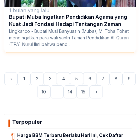
1 bulan yang lalu
Bupati Muba Ingatkan Pendidikan Agama yang
Kuat Jadi Fondasi Hadapi Tantangan Zaman
Lingkar.co - Bupati Musi Banyuasin (Muba), M. Toha Tohet
mengingatkan para wali santri Taman Pendidikan Al-Quran
(TPA) Nurul Ilmi bahwa pend...
‹
1
2
3
4
5
6
7
8
9
10
...
14
15
›
Terpopuler
1
Harga BBM Terbaru Berlaku Hari Ini, Cek Daftar