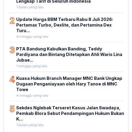
Lengkap Tarif di Seluruh Indonesia
1 bulan yang lalu
2
Update Harga BBM Terbaru Rabu 8 Juli 2026:
Pertamax Turbo, Dexlite, dan Pertamina Dex
Turu...
4 minggu yang lalu
3
PTA Bandung Kabulkan Banding, Teddy
Pardiyana dan Bintang Ditetapkan Ahli Waris Lina
Jubae...
1 minggu yang lalu
4
Kuasa Hukum Branch Manager MNC Bank Ungkap
Dugaan Penganiayaan oleh Hary Tanoe di MNC
Towe
4 minggu yang lalu
5
Sekdes Nglebak Terseret Kasus Jalan Swadaya,
Pemkab Blora Sebut Pendampingan Hukum Bukan
K...
1 bulan yang lalu