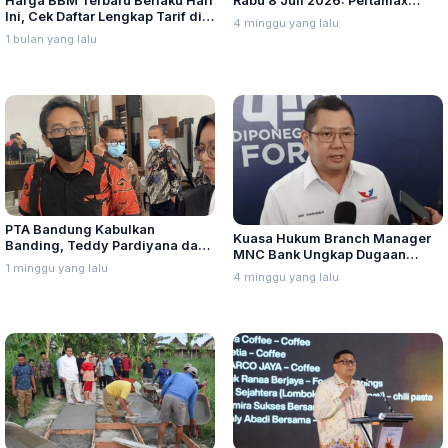
Harga BBM Terbaru Berlaku Hari
Rabu 8 Juli 2026: Pertamax
Ini, Cek Daftar Lengkap Tarif di
Turbo, Dexlite, dan Pertamina
4 minggu yang lalu
Seluruh Indonesia
Dex Turun
1 bulan yang lalu
PTA Bandung Kabulkan
Kuasa Hukum Branch Manager
Banding, Teddy Pardiyana dan
MNC Bank Ungkap Dugaan
Bintang Ditetapkan Ahli Waris
1 minggu yang lalu
Penganiayaan oleh Hary Tanoe
4 minggu yang lalu
Lina Jubaedah
di MNC Towe