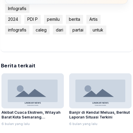
Infografis
2024
PDI P
pemilu
berita
Artis
infografis
caleg
dari
partai
untuk
Berita terkait
Akibat Cuaca Ekstrem, Wilayah
Banjir di Kendal Meluas, Berikut
Barat Kota Semarang
Laporan Situasi Terkini
Terdampak Banjir dan Longsor
6 bulan yang lalu
6 bulan yang lalu