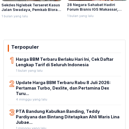
28 Negara Sahabat Hadiri
Sekdes Nglebak Terseret Kasus
Forum Bisnis IGS Makassar,
Jalan Swadaya, Pemkab Blora
Munafri Tawarkan Investasi
Sebut Pendampingan Hukum
1 bulan yang lalu
1 bulan yang lalu
Stadion Untia
Bukan Kewenangannya
Terpopuler
1
Harga BBM Terbaru Berlaku Hari Ini, Cek Daftar
Lengkap Tarif di Seluruh Indonesia
1 bulan yang lalu
2
Update Harga BBM Terbaru Rabu 8 Juli 2026:
Pertamax Turbo, Dexlite, dan Pertamina Dex
Turu...
4 minggu yang lalu
3
PTA Bandung Kabulkan Banding, Teddy
Pardiyana dan Bintang Ditetapkan Ahli Waris Lina
Jubae...
1 minggu yang lalu