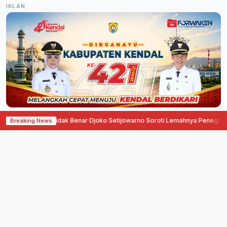
IKLAN
 Kapolri Tidak Benar
·
Djoko Setijowarno Soroti Lemahnya Penegakan Huku
Breaking News