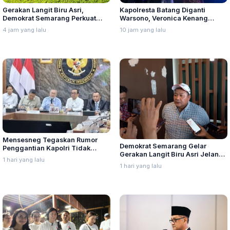
Gerakan Langit Biru Asri,
Kapolresta Batang Diganti
Demokrat Semarang Perkuat
Warsono, Veronica Kenang
Soliditas Menuju Pemilu 2029
Kedatangannya Disambut Banjir
4 jam yang lalu
10 jam yang lalu
Mensesneg Tegaskan Rumor
Demokrat Semarang Gelar
Penggantian Kapolri Tidak
Gerakan Langit Biru Asri Jelang
Benar
1 hari yang lalu
HUT ke-25
1 hari yang lalu