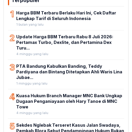
Terpopuler
1
Harga BBM Terbaru Berlaku Hari Ini, Cek Daftar
Lengkap Tarif di Seluruh Indonesia
1 bulan yang lalu
2
Update Harga BBM Terbaru Rabu 8 Juli 2026:
Pertamax Turbo, Dexlite, dan Pertamina Dex
Turu...
4 minggu yang lalu
3
PTA Bandung Kabulkan Banding, Teddy
Pardiyana dan Bintang Ditetapkan Ahli Waris Lina
Jubae...
1 minggu yang lalu
4
Kuasa Hukum Branch Manager MNC Bank Ungkap
Dugaan Penganiayaan oleh Hary Tanoe di MNC
Towe
4 minggu yang lalu
5
Sekdes Nglebak Terseret Kasus Jalan Swadaya,
Pemkab Blora Sebut Pendampingan Hukum Bukan