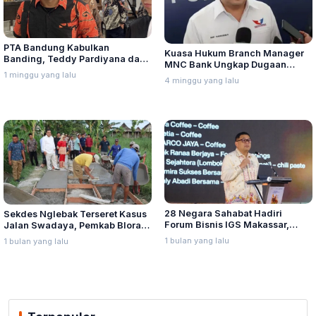
PTA Bandung Kabulkan
Kuasa Hukum Branch Manager
Banding, Teddy Pardiyana dan
MNC Bank Ungkap Dugaan
Bintang Ditetapkan Ahli Waris
1 minggu yang lalu
Penganiayaan oleh Hary Tanoe
4 minggu yang lalu
Lina Jubaedah
di MNC Towe
28 Negara Sahabat Hadiri
Sekdes Nglebak Terseret Kasus
Forum Bisnis IGS Makassar,
Jalan Swadaya, Pemkab Blora
Munafri Tawarkan Investasi
Sebut Pendampingan Hukum
1 bulan yang lalu
1 bulan yang lalu
Stadion Untia
Bukan Kewenangannya