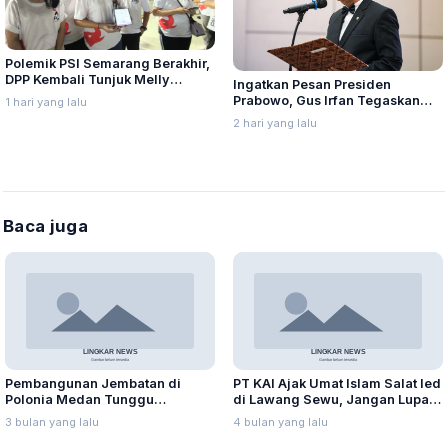
Polemik PSI Semarang Berakhir,
DPP Kembali Tunjuk Melly
Ingatkan Pesan Presiden
Pangestu
Prabowo, Gus Irfan Tegaskan
1 hari yang lalu
Kemenhaj Tidak Beri Toleransi
2 hari yang lalu
Pelanggaran, Terutama Korupsi
Baca juga
Pembangunan Jembatan di
PT KAI Ajak Umat Islam Salat Ied
Polonia Medan Tunggu
di Lawang Sewu, Jangan Lupa
Persetujuan PT KAI
Datang Lebih Awal
3 bulan yang lalu
4 bulan yang lalu