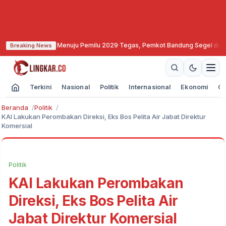
liditas Menuju Pemilu 2029
·
Tegas, Pemkot Bandung Segel dan Bekukan Izin 
Breaking News
Terkini
Nasional
Politik
Internasional
Ekonomi
Ol
Beranda
Politik
KAI Lakukan Perombakan Direksi, Eks Bos Pelita Air Jabat Direktur
Komersial
Politik
KAI Lakukan Perombakan
Direksi, Eks Bos Pelita Air
Jabat Direktur Komersial