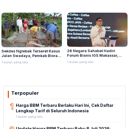
28 Negara Sahabat Hadiri
Sekdes Nglebak Terseret Kasus
Forum Bisnis IGS Makassar,
Jalan Swadaya, Pemkab Blora
Munafri Tawarkan Investasi
Sebut Pendampingan Hukum
1 bulan yang lalu
1 bulan yang lalu
Stadion Untia
Bukan Kewenangannya
Terpopuler
1
Harga BBM Terbaru Berlaku Hari Ini, Cek Daftar
Lengkap Tarif di Seluruh Indonesia
1 bulan yang lalu
Update Harga BBM Terbaru Rabu 8 Juli 2026: