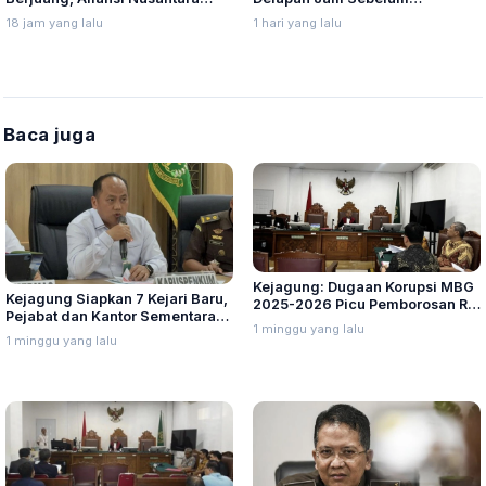
Berikan Penghargaan Sebagai
Meninggal, Ini Penjelasan
18 jam yang lalu
1 hari yang lalu
Perempuan Pejuang Otonomi
Kemenkes
Daerah
Baca juga
Kejagung: Dugaan Korupsi MBG
Kejagung Siapkan 7 Kejari Baru,
2025-2026 Picu Pemborosan Rp
Pejabat dan Kantor Sementara
10,5 Triliun per Tahun
1 minggu yang lalu
Segera Ditunjuk
1 minggu yang lalu