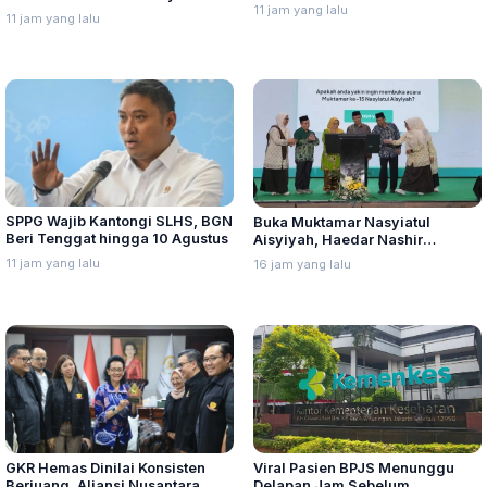
Senjata dan Narkotika
11 jam yang lalu
Semarang Hadirkan Pesilat dari
11 jam yang lalu
Lima Negara
SPPG Wajib Kantongi SLHS, BGN
Buka Muktamar Nasyiatul
Beri Tenggat hingga 10 Agustus
Aisyiyah, Haedar Nashir
Ingatkan Berorganisasi Untuk
11 jam yang lalu
16 jam yang lalu
Perjuangkan Nilai, Bukan
Sebatas Berkumpul
GKR Hemas Dinilai Konsisten
Viral Pasien BPJS Menunggu
Berjuang, Aliansi Nusantara
Delapan Jam Sebelum