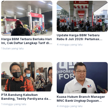
Update Harga BBM Terbaru
Harga BBM Terbaru Berlaku Hari
Rabu 8 Juli 2026: Pertamax
Ini, Cek Daftar Lengkap Tarif di
Turbo, Dexlite, dan Pertamina
4 minggu yang lalu
Seluruh Indonesia
Dex Turun
1 bulan yang lalu
PTA Bandung Kabulkan
Kuasa Hukum Branch Manager
Banding, Teddy Pardiyana dan
MNC Bank Ungkap Dugaan
Bintang Ditetapkan Ahli Waris
1 minggu yang lalu
Penganiayaan oleh Hary Tanoe
4 minggu yang lalu
Lina Jubaedah
di MNC Towe