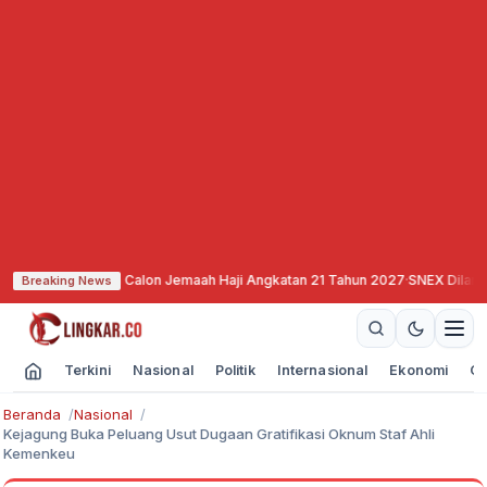
endaftaran Calon Jemaah Haji Angkatan 21 Tahun 2027
·
SNEX Dilantik, Siap 
Breaking News
Terkini
Nasional
Politik
Internasional
Ekonomi
Ol
Beranda
Nasional
Kejagung Buka Peluang Usut Dugaan Gratifikasi Oknum Staf Ahli
Kemenkeu