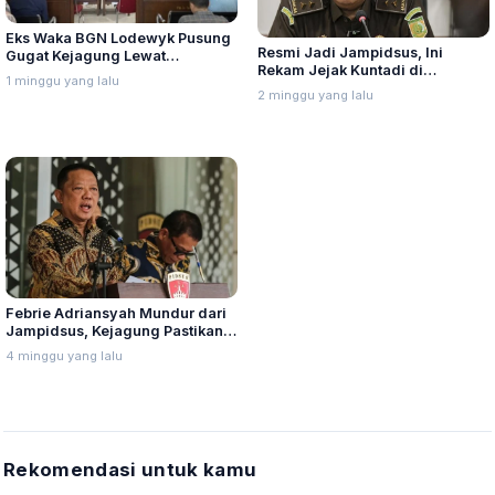
Eks Waka BGN Lodewyk Pusung
Resmi Jadi Jampidsus, Ini
Gugat Kejagung Lewat
Rekam Jejak Kuntadi di
Praperadilan, Minta Proses
1 minggu yang lalu
Kejagung
Hukum Dinyatakan Tak Sah
2 minggu yang lalu
Febrie Adriansyah Mundur dari
Jampidsus, Kejagung Pastikan
Penanganan Perkara Tetap
4 minggu yang lalu
Berjalan
Rekomendasi untuk kamu