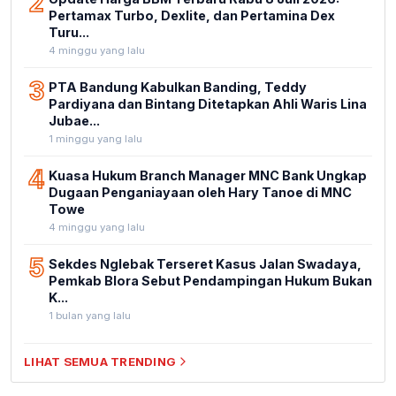
2
Pertamax Turbo, Dexlite, dan Pertamina Dex
Turu...
4 minggu yang lalu
3
PTA Bandung Kabulkan Banding, Teddy
Pardiyana dan Bintang Ditetapkan Ahli Waris Lina
Jubae...
1 minggu yang lalu
4
Kuasa Hukum Branch Manager MNC Bank Ungkap
Dugaan Penganiayaan oleh Hary Tanoe di MNC
Towe
4 minggu yang lalu
5
Sekdes Nglebak Terseret Kasus Jalan Swadaya,
Pemkab Blora Sebut Pendampingan Hukum Bukan
K...
1 bulan yang lalu
LIHAT SEMUA TRENDING