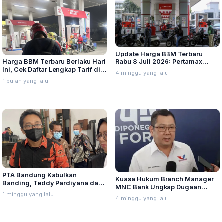
Update Harga BBM Terbaru
Harga BBM Terbaru Berlaku Hari
Rabu 8 Juli 2026: Pertamax
Ini, Cek Daftar Lengkap Tarif di
Turbo, Dexlite, dan Pertamina
4 minggu yang lalu
Seluruh Indonesia
Dex Turun
1 bulan yang lalu
PTA Bandung Kabulkan
Kuasa Hukum Branch Manager
Banding, Teddy Pardiyana dan
MNC Bank Ungkap Dugaan
Bintang Ditetapkan Ahli Waris
1 minggu yang lalu
Penganiayaan oleh Hary Tanoe
4 minggu yang lalu
Lina Jubaedah
di MNC Towe