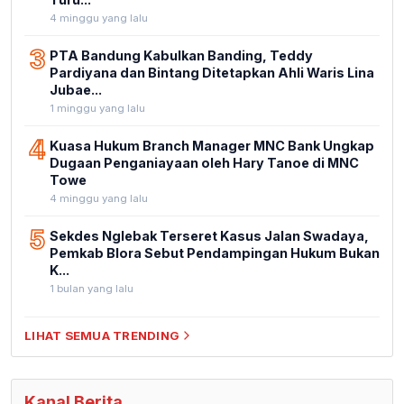
4 minggu yang lalu
3
PTA Bandung Kabulkan Banding, Teddy
Pardiyana dan Bintang Ditetapkan Ahli Waris Lina
Jubae...
1 minggu yang lalu
4
Kuasa Hukum Branch Manager MNC Bank Ungkap
Dugaan Penganiayaan oleh Hary Tanoe di MNC
Towe
4 minggu yang lalu
5
Sekdes Nglebak Terseret Kasus Jalan Swadaya,
Pemkab Blora Sebut Pendampingan Hukum Bukan
K...
1 bulan yang lalu
LIHAT SEMUA TRENDING
Kanal Berita