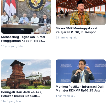
Siswa SMP Meninggal saat
Pelajaran PJOK, Ini Respon
Dindikpora Rembang
Mensesneg Tegaskan Rumor
23 jam yang lalu
Penggantian Kapolri Tidak
Benar
18 jam yang lalu
Menkeu Pastikan Informasi Gaji
Manajer KDKMP Rp16,25 Juta
Peringati Hari Jadi ke-477,
Tidak Benar
Pemkab Kudus Siapkan
1 hari yang lalu
Anggaran Rp3,9 Miliar
1 hari yang lalu