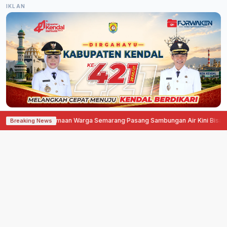
IKLAN
 Kebersamaan Warga Semarang
·
Pasang Sambungan Air Kini Bisa Diangsur, 
Breaking News