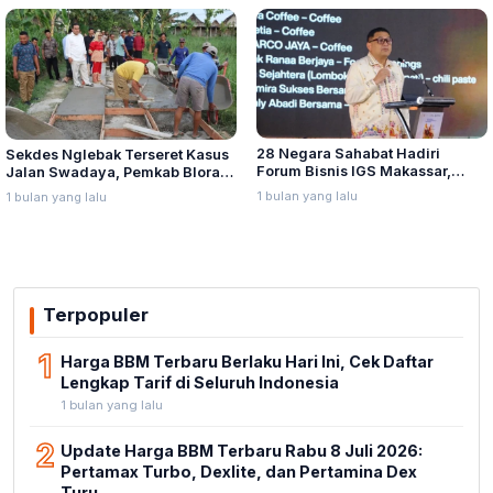
28 Negara Sahabat Hadiri
Sekdes Nglebak Terseret Kasus
Forum Bisnis IGS Makassar,
Jalan Swadaya, Pemkab Blora
Munafri Tawarkan Investasi
Sebut Pendampingan Hukum
1 bulan yang lalu
1 bulan yang lalu
Stadion Untia
Bukan Kewenangannya
Terpopuler
1
Harga BBM Terbaru Berlaku Hari Ini, Cek Daftar
Lengkap Tarif di Seluruh Indonesia
1 bulan yang lalu
2
Update Harga BBM Terbaru Rabu 8 Juli 2026:
Pertamax Turbo, Dexlite, dan Pertamina Dex
Turu...