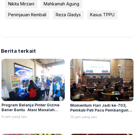
Nikita Mirzani
Mahkamah Agung
Peninjauan Kembali
Reza Gladys
Kasus TPPU
Berita terkait
Program Belanja Pinter Gizine
Momentum Hari Jadi ke-703,
Bener Bantu Atasi Masalah
Pemkab Pati Pacu Pembangunan
Stunting di Kudus
Daerah
6 jam yang lalu
13 jam yang lalu