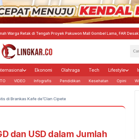
etak di Tengah Proyek Pakuwon Mall Gombel Lama, FAR Desak DLH Buka Da
nternasional
Ekonomi
Olahraga
Tech
Lifestyle
I
TO
VIDEO
Infografis
Pendidikan
Kesehatan
Opini
Wi
is di Brankas Kafe de’Clan Cipete
GD dan USD dalam Jumlah