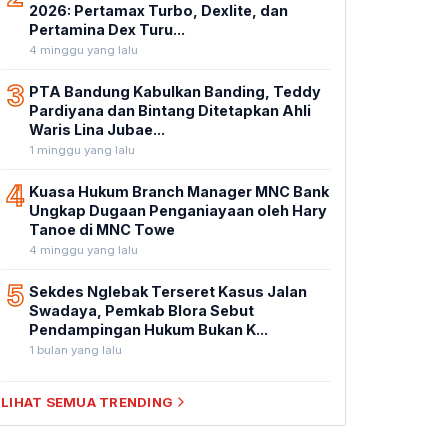
2026: Pertamax Turbo, Dexlite, dan
Pertamina Dex Turu...
4 minggu yang lalu
3
PTA Bandung Kabulkan Banding, Teddy
Pardiyana dan Bintang Ditetapkan Ahli
Waris Lina Jubae...
1 minggu yang lalu
4
Kuasa Hukum Branch Manager MNC Bank
Ungkap Dugaan Penganiayaan oleh Hary
Tanoe di MNC Towe
4 minggu yang lalu
5
Sekdes Nglebak Terseret Kasus Jalan
Swadaya, Pemkab Blora Sebut
Pendampingan Hukum Bukan K...
1 bulan yang lalu
LIHAT SEMUA TRENDING