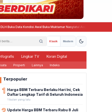
ta Kondisi Awal
·
Buka Muktamar Nasyiatul Aisyiyah, Haedar Nashir Ingatkan
Klasik
Modern
nfografis
Lingkar TV
Koran Digital
sata
Properti
Lainnya
Indeks
Terpopuler
1
Harga BBM Terbaru Berlaku Hari Ini, Cek
Daftar Lengkap Tarif di Seluruh Indonesia
1 bulan yang lalu
2
Update Harga BBM Terbaru Rabu 8 Juli