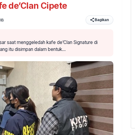
fe de’Clan Cipete
WIB
Bagikan
ar saat menggeledah kafe de’Clan Signature di
Uang itu disimpan dalam bentuk…