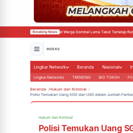
t Pulang, Kini Membuat Warga Gombel Lama Takut Terlelap
·
Rumah Warga R
Breaking News
INDEKS
Lingkar Network
Beranda
Nasional
I
Lingkar Networks
TRENDING
BIO TOKOH
FO
Beranda
Hukum dan Kriminal
Polisi Temukan Uang SGD dan USD dalam Jumlah Fantast
Hukum dan Kriminal
Polisi Temukan Uang S