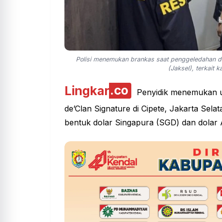
Polisi menemukan brankas saat penggeledahan di 
(Jaksel), terkait 
Lingkar
.co
Penyidik menemukan u
de’Clan Signature di Cipete, Jakarta Sela
bentuk dolar Singapura (SGD) dan dolar 