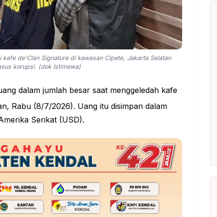
kafe de'Clan Signature di kawasan Cipete, Jakarta Selatan
kasus korupsi. (dok Istimewa)
ang dalam jumlah besar saat menggeledah kafe
tan, Rabu (8/7/2026). Uang itu disimpan dalam
Amerika Serikat (USD).