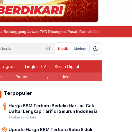
gung Jawab
·
TKD Dipangkas Pusat, Daerah Minta Skema Belanja Pegawai Dis
Klasik
Modern
nfografis
Lingkar TV
Koran Digital
sata
Properti
Lainnya
Indeks
Terpopuler
1
Harga BBM Terbaru Berlaku Hari Ini, Cek
Daftar Lengkap Tarif di Seluruh Indonesia
1 bulan yang lalu
2
Update Harga BBM Terbaru Rabu 8 Juli