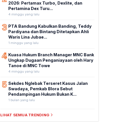
2026: Pertamax Turbo, Dexlite, dan
Pertamina Dex Turu...
4 minggu yang lalu
3
PTA Bandung Kabulkan Banding, Teddy
Pardiyana dan Bintang Ditetapkan Ahli
Waris Lina Jubae...
1 minggu yang lalu
4
Kuasa Hukum Branch Manager MNC Bank
Ungkap Dugaan Penganiayaan oleh Hary
Tanoe di MNC Towe
4 minggu yang lalu
5
Sekdes Nglebak Terseret Kasus Jalan
Swadaya, Pemkab Blora Sebut
Pendampingan Hukum Bukan K...
1 bulan yang lalu
LIHAT SEMUA TRENDING