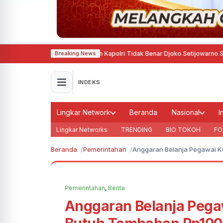
n Rumor Penggantian Kapolri Tidak Benar
·
Djoko Setijowarno Soroti Lem
Breaking News
INDEKS
Lingkar Network
Beranda
Nasional
I
Lingkar Networks
TRENDING
BIO TOKOH
FO
Beranda
Pemerintahan
Anggaran Belanja Pegawai K
Pemerintahan
,
Berita
Anggaran Belanja Pega