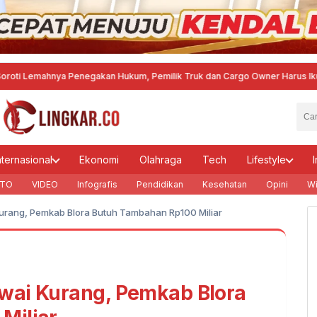
ahnya Penegakan Hukum, Pemilik Truk dan Cargo Owner Harus Ikut Bertang
nternasional
Ekonomi
Olahraga
Tech
Lifestyle
I
TO
VIDEO
Infografis
Pendidikan
Kesehatan
Opini
Wi
urang, Pemkab Blora Butuh Tambahan Rp100 Miliar
wai Kurang, Pemkab Blora