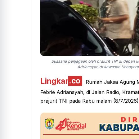
Suasana penjagaan oleh prajurit TNI di depan
Adriansyah di kawasan Kebayoran
Lingkar
.co
Rumah Jaksa Agung Mu
Febrie Adriansyah, di Jalan Radio, Kramat
prajurit TNI pada Rabu malam (8/7/2026).