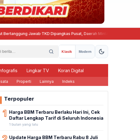
gung Jawab
·
TKD Dipangkas Pusat, Daerah Minta Skema Belanja Pegawai Dis
Klasik
Modern
nfografis
Lingkar TV
Koran Digital
sata
Properti
Lainnya
Indeks
Terpopuler
1
Harga BBM Terbaru Berlaku Hari Ini, Cek
Daftar Lengkap Tarif di Seluruh Indonesia
1 bulan yang lalu
2
Update Harga BBM Terbaru Rabu 8 Juli