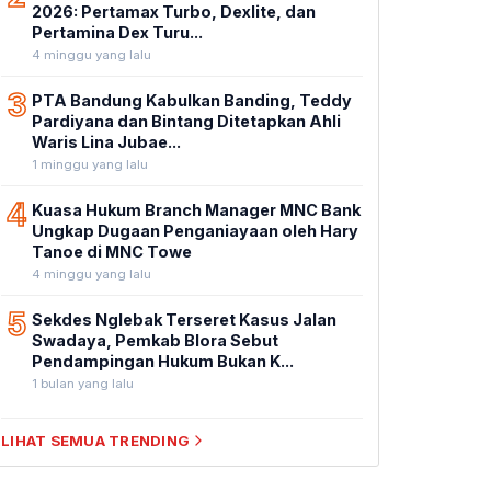
2026: Pertamax Turbo, Dexlite, dan
Pertamina Dex Turu...
4 minggu yang lalu
3
PTA Bandung Kabulkan Banding, Teddy
Pardiyana dan Bintang Ditetapkan Ahli
Waris Lina Jubae...
1 minggu yang lalu
4
Kuasa Hukum Branch Manager MNC Bank
Ungkap Dugaan Penganiayaan oleh Hary
Tanoe di MNC Towe
4 minggu yang lalu
5
Sekdes Nglebak Terseret Kasus Jalan
Swadaya, Pemkab Blora Sebut
Pendampingan Hukum Bukan K...
1 bulan yang lalu
LIHAT SEMUA TRENDING