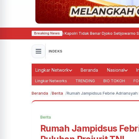
n Rumor Penggantian Kapolri Tidak Benar
·
Djoko Setijowarno Soroti Lema
Breaking News
INDEKS
Lingkar Network
Beranda
Nasional
I
Lingkar Networks
TRENDING
BIO TOKOH
FO
Beranda
Berita
Rumah Jampidsus Febrie Adriansyah D
Berita
Rumah Jampidsus Febri