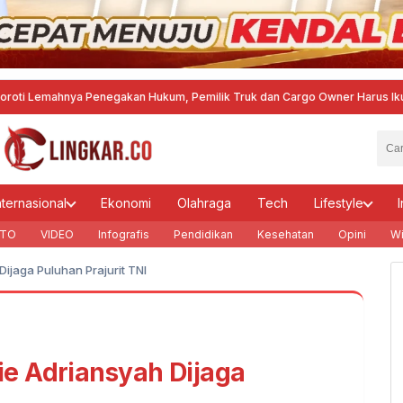
hnya Penegakan Hukum, Pemilik Truk dan Cargo Owner Harus Ikut Bertang
nternasional
Ekonomi
Olahraga
Tech
Lifestyle
I
TO
VIDEO
Infografis
Pendidikan
Kesehatan
Opini
Wi
ijaga Puluhan Prajurit TNI
e Adriansyah Dijaga