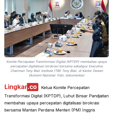
Komite Percepatan Transformasi Digital (KPTDP) membahas upaya
percepatan digitalisasi birokrasi bersama sekaligus Executive
Chairman Tony Blair Institute (TBI) Tony Blair, di Kantor Dewan
Ekonomi Nasional. Foto: dokumentasi
Lingkar
.co
Ketua Komite Percepatan
Transformasi Digital (KPTDP), Luhut Binsar Pandjaitan
membahas upaya percepatan digitalisasi birokrasi
bersama Mantan Perdana Menteri (PM) Inggris