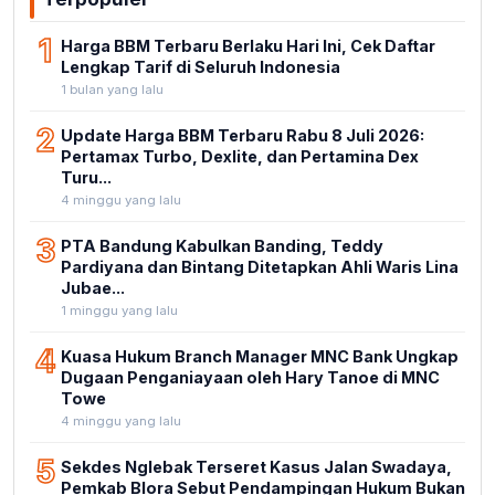
1
Harga BBM Terbaru Berlaku Hari Ini, Cek Daftar
Lengkap Tarif di Seluruh Indonesia
1 bulan yang lalu
2
Update Harga BBM Terbaru Rabu 8 Juli 2026:
Pertamax Turbo, Dexlite, dan Pertamina Dex
Turu...
4 minggu yang lalu
3
PTA Bandung Kabulkan Banding, Teddy
Pardiyana dan Bintang Ditetapkan Ahli Waris Lina
Jubae...
1 minggu yang lalu
4
Kuasa Hukum Branch Manager MNC Bank Ungkap
Dugaan Penganiayaan oleh Hary Tanoe di MNC
Towe
4 minggu yang lalu
5
Sekdes Nglebak Terseret Kasus Jalan Swadaya,
Pemkab Blora Sebut Pendampingan Hukum Bukan