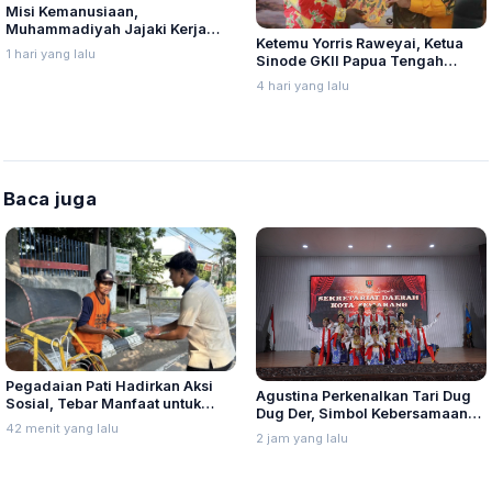
Misi Kemanusiaan,
Muhammadiyah Jajaki Kerja
Ketemu Yorris Raweyai, Ketua
Sama Pelayanan Kanker Bagi
1 hari yang lalu
Sinode GKII Papua Tengah
Warga Palestina di Yordania
Sampaikan Hal Ini
4 hari yang lalu
Baca juga
Pegadaian Pati Hadirkan Aksi
Agustina Perkenalkan Tari Dug
Sosial, Tebar Manfaat untuk
Dug Der, Simbol Kebersamaan
Masyarakat
42 menit yang lalu
Warga Semarang
2 jam yang lalu