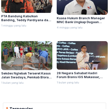
PTA Bandung Kabulkan
Kuasa Hukum Branch Manager
Banding, Teddy Pardiyana dan
MNC Bank Ungkap Dugaan
Bintang Ditetapkan Ahli Waris
1 minggu yang lalu
Penganiayaan oleh Hary Tanoe
4 minggu yang lalu
Lina Jubaedah
di MNC Towe
28 Negara Sahabat Hadiri
Sekdes Nglebak Terseret Kasus
Forum Bisnis IGS Makassar,
Jalan Swadaya, Pemkab Blora
Munafri Tawarkan Investasi
Sebut Pendampingan Hukum
1 bulan yang lalu
1 bulan yang lalu
Stadion Untia
Bukan Kewenangannya
Terpopuler