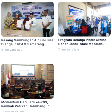
Program Belanja Pinter Gizine
Pasang Sambungan Air Kini Bisa
Bener Bantu Atasi Masalah
Diangsur, PDAM Semarang
Stunting di Kudus
Gadeng Bank Jateng Syariah
7 jam yang lalu
2 jam yang lalu
Momentum Hari Jadi ke-703,
Pemkab Pati Pacu Pembangunan
Daerah
14 jam yang lalu