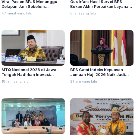
Viral Pasien BPJS Menunggu
Gus Irfan: Hasil Survei BPS
Delapan Jam Sebelum
Bukan Akhir Perbaikan Layanan,
Meninggal, Ini Penjelasan
Evaluasi Penyelenggaraan Haji
47 menit yang lalu
6 jam yang lalu
Kemenkes
Harus Tetap Dilakukan
MTQ Nasional 2026 di Jawa
BPS Catat Indeks Kepuasan
Tengah Hadirkan Inovasi
Jemaah Haji 2026 Naik Jadi
Perdana untuk Disabilitas dan
91,45 Persen
18 jam yang lalu
21 jam yang lalu
Dewan Hakim