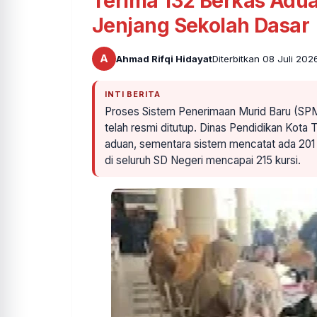
Terima 132 Berkas Adua
Jenjang Sekolah Dasar
A
Ahmad Rifqi Hidayat
Diterbitkan 08 Juli 202
INTI BERITA
Proses Sistem Penerimaan Murid Baru (SPM
telah resmi ditutup. Dinas Pendidikan Kot
aduan, sementara sistem mencatat ada 201 a
di seluruh SD Negeri mencapai 215 kursi.