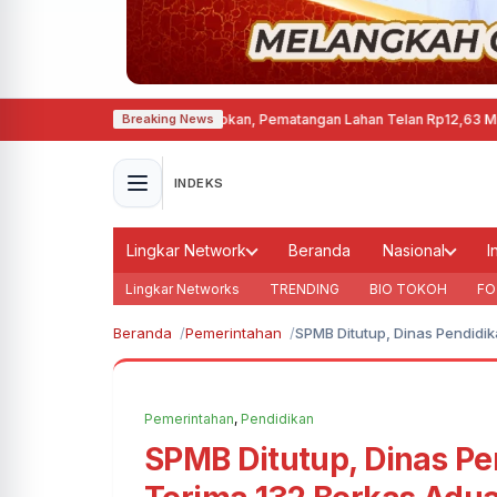
 di Cepu Mulai Disiapkan, Pematangan Lahan Telan Rp12,63 Miliar
·
Kebakar
Breaking News
INDEKS
Lingkar Network
Beranda
Nasional
I
Lingkar Networks
TRENDING
BIO TOKOH
FO
Beranda
Pemerintahan
SPMB Ditutup, Dinas Pendidik
Pemerintahan
,
Pendidikan
SPMB Ditutup, Dinas Pe