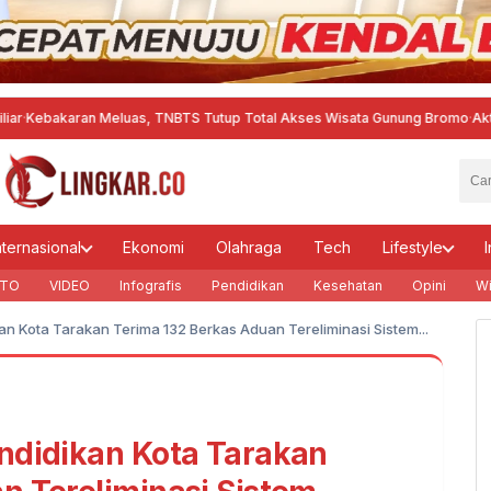
an Meluas, TNBTS Tutup Total Akses Wisata Gunung Bromo
·
Aktifitas Proy
nternasional
Ekonomi
Olahraga
Tech
Lifestyle
I
TO
VIDEO
Infografis
Pendidikan
Kesehatan
Opini
Wi
an Kota Tarakan Terima 132 Berkas Aduan Tereliminasi Sistem...
ndidikan Kota Tarakan