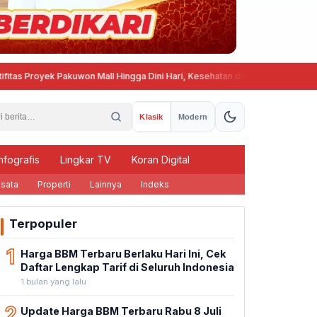
ek Pakuwon Mall Hingga Dini Hari, Kesehatan dan Ketenangan Warga Gombe
Klasik
Modern
nfografis
Lingkar TV
Koran Digital
sata
Properti
Lainnya
Indeks
Terpopuler
1
Harga BBM Terbaru Berlaku Hari Ini, Cek
Daftar Lengkap Tarif di Seluruh Indonesia
1 bulan yang lalu
2
Update Harga BBM Terbaru Rabu 8 Juli