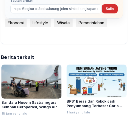
Tautan artikel
Salin
Ekonomi
Lifestyle
Wisata
Pemerintahan
Berita terkait
BPS: Beras dan Rokok Jadi
Bandara Husein Sastranegara
Penyumbang Terbesar Garis
Kembali Beroperasi, Wings Air
Kemiskinan di Jateng
Buka Rute Penerbangan
1 hari yang lalu
18 jam yang lalu
Bandung-Palembang