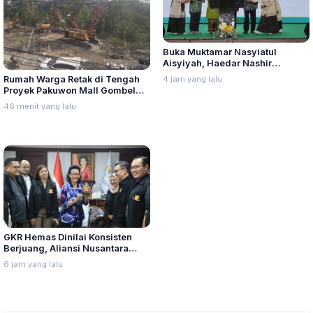
Buka Muktamar Nasyiatul
Aisyiyah, Haedar Nashir
Ingatkan Berorganisasi Untuk
4 jam yang lalu
Rumah Warga Retak di Tengah
Perjuangkan Nilai, Bukan
Proyek Pakuwon Mall Gombel
Sebatas Berkumpul
Lama, FAR Desak DLH Buka Data
46 menit yang lalu
Kondisi Awal
GKR Hemas Dinilai Konsisten
Berjuang, Aliansi Nusantara
Berikan Penghargaan Sebagai
6 jam yang lalu
Perempuan Pejuang Otonomi
Daerah