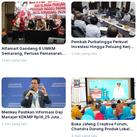
Pemkab Purbalingga Perkuat
Investasi Hingga Peluang Kerja
Alfamart Gandeng 6 UMKM
di Jepang
Semarang, Perluas Pemasaran
2 hari yang lalu
Produk Lokal
1 hari yang lalu
Menkeu Pastikan Informasi Gaji
Manajer KDKMP Rp16,25 Juta
Tidak Benar
2 hari yang lalu
Buka Jateng Creative Forum,
Chandra Dorong Produk Lokal
Pati Naik Kelas
4 hari yang lalu