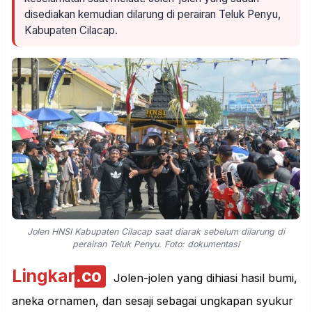
disediakan kemudian dilarung di perairan Teluk Penyu,
Kabupaten Cilacap.
Jolen HNSI Kabupaten Cilacap saat diarak sebelum dilarung di
perairan Teluk Penyu. Foto: dokumentasi
Lingkar
.co
Jolen-jolen yang dihiasi hasil bumi,
aneka ornamen, dan sesaji sebagai ungkapan syukur