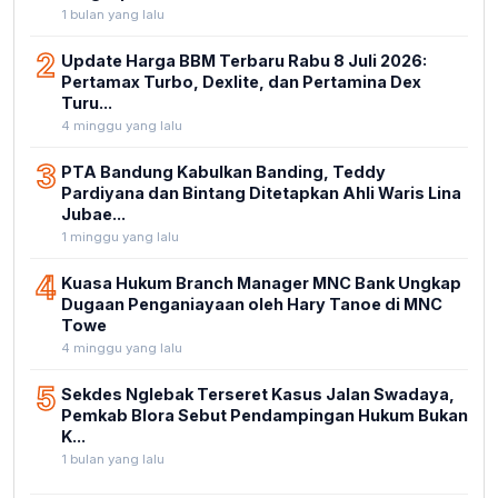
1 bulan yang lalu
2
Update Harga BBM Terbaru Rabu 8 Juli 2026:
Pertamax Turbo, Dexlite, dan Pertamina Dex
Turu...
4 minggu yang lalu
3
PTA Bandung Kabulkan Banding, Teddy
Pardiyana dan Bintang Ditetapkan Ahli Waris Lina
Jubae...
1 minggu yang lalu
4
Kuasa Hukum Branch Manager MNC Bank Ungkap
Dugaan Penganiayaan oleh Hary Tanoe di MNC
Towe
4 minggu yang lalu
5
Sekdes Nglebak Terseret Kasus Jalan Swadaya,
Pemkab Blora Sebut Pendampingan Hukum Bukan
K...
1 bulan yang lalu