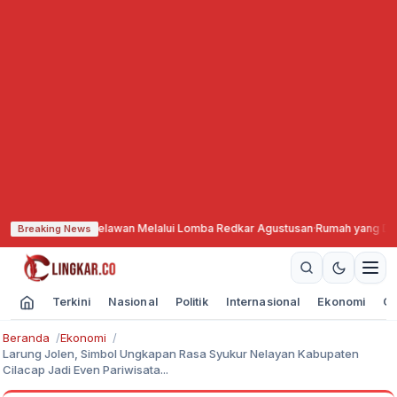
iasi Relawan Melalui Lomba Redkar Agustusan
·
Rumah yang Dulu Jadi Tempa
Breaking News
Terkini
Nasional
Politik
Internasional
Ekonomi
Ol
Beranda
Ekonomi
Larung Jolen, Simbol Ungkapan Rasa Syukur Nelayan Kabupaten
Cilacap Jadi Even Pariwisata...