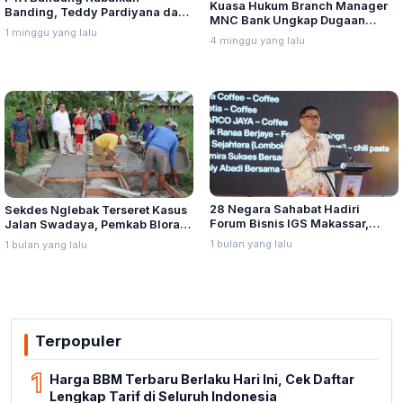
Kuasa Hukum Branch Manager
Banding, Teddy Pardiyana dan
MNC Bank Ungkap Dugaan
Bintang Ditetapkan Ahli Waris
1 minggu yang lalu
Penganiayaan oleh Hary Tanoe
4 minggu yang lalu
Lina Jubaedah
di MNC Towe
28 Negara Sahabat Hadiri
Sekdes Nglebak Terseret Kasus
Forum Bisnis IGS Makassar,
Jalan Swadaya, Pemkab Blora
Munafri Tawarkan Investasi
Sebut Pendampingan Hukum
1 bulan yang lalu
1 bulan yang lalu
Stadion Untia
Bukan Kewenangannya
Terpopuler
1
Harga BBM Terbaru Berlaku Hari Ini, Cek Daftar
Lengkap Tarif di Seluruh Indonesia