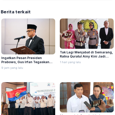
Berita terkait
Tak Lagi Menjabat di Semarang,
Ratna Quratul Ainy Kini Jadi
Ingatkan Pesan Presiden
Kapolres Kendal Gantikan
Prabowo, Gus Irfan Tegaskan
1 hari yang lalu
Hendry Sianipar
Kemenhaj Tidak Beri Toleransi
9 jam yang lalu
Pelanggaran, Terutama Korupsi