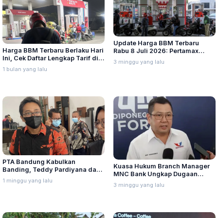
Update Harga BBM Terbaru
Harga BBM Terbaru Berlaku Hari
Rabu 8 Juli 2026: Pertamax
Ini, Cek Daftar Lengkap Tarif di
Turbo, Dexlite, dan Pertamina
3 minggu yang lalu
Seluruh Indonesia
Dex Turun
1 bulan yang lalu
PTA Bandung Kabulkan
Kuasa Hukum Branch Manager
Banding, Teddy Pardiyana dan
MNC Bank Ungkap Dugaan
Bintang Ditetapkan Ahli Waris
1 minggu yang lalu
Penganiayaan oleh Hary Tanoe
3 minggu yang lalu
Lina Jubaedah
di MNC Towe