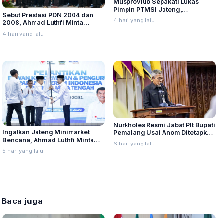
Musprovlub Sepakati Lukas
Pimpin PTMSI Jateng,
Sebut Prestasi PON 2004 dan
Diharapkan Mampu Benahi
4 hari yang lalu
2008, Ahmad Luthfi Minta
Prestasi Atlet Tenis Meja Jawa
PTMSI Targetkan Prestasi Tenis
Tengah
4 hari yang lalu
Meja Jateng Hingga
Internasional
Nurkholes Resmi Jabat Plt Bupati
Ingatkan Jateng Minimarket
Pemalang Usai Anom Ditetapkan
Bencana, Ahmad Luthfi Minta
Tersangka KPK
6 hari yang lalu
PMI Jadi Garda Depan
5 hari yang lalu
Baca juga