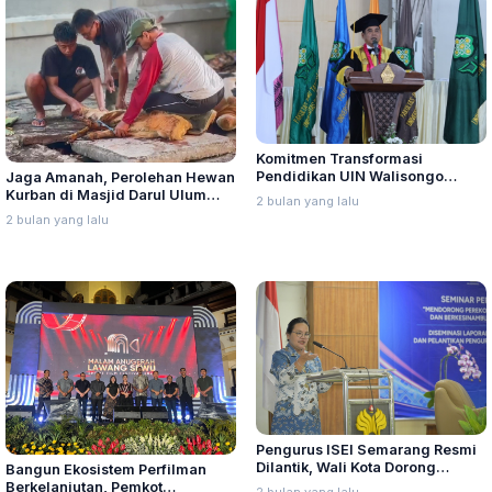
Komitmen Transformasi
Pendidikan UIN Walisongo
Jaga Amanah, Perolehan Hewan
Bangun Nilai-nilai Kemanusiaan
Kurban di Masjid Darul Ulum
2 bulan yang lalu
Bertambah
2 bulan yang lalu
Pengurus ISEI Semarang Resmi
Dilantik, Wali Kota Dorong
Bangun Ekosistem Perfilman
Sinergi Lewat Program Waras
Berkelanjutan, Pemkot