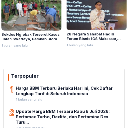
28 Negara Sahabat Hadiri
Sekdes Nglebak Terseret Kasus
Forum Bisnis IGS Makassar,
Jalan Swadaya, Pemkab Blora
Munafri Tawarkan Investasi
Sebut Pendampingan Hukum
1 bulan yang lalu
1 bulan yang lalu
Stadion Untia
Bukan Kewenangannya
Terpopuler
1
Harga BBM Terbaru Berlaku Hari Ini, Cek Daftar
Lengkap Tarif di Seluruh Indonesia
1 bulan yang lalu
2
Update Harga BBM Terbaru Rabu 8 Juli 2026:
Pertamax Turbo, Dexlite, dan Pertamina Dex
Turu...
3 minggu yang lalu