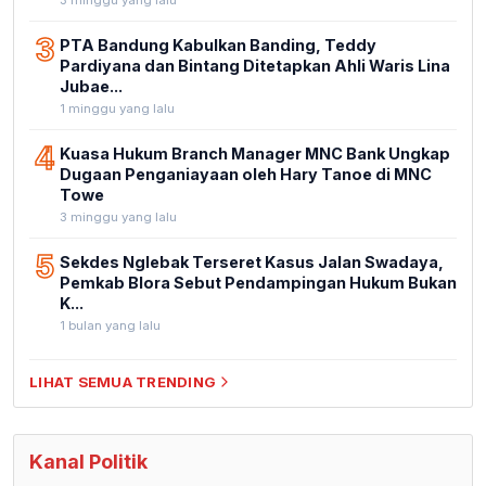
3
PTA Bandung Kabulkan Banding, Teddy
Pardiyana dan Bintang Ditetapkan Ahli Waris Lina
Jubae...
1 minggu yang lalu
4
Kuasa Hukum Branch Manager MNC Bank Ungkap
Dugaan Penganiayaan oleh Hary Tanoe di MNC
Towe
3 minggu yang lalu
5
Sekdes Nglebak Terseret Kasus Jalan Swadaya,
Pemkab Blora Sebut Pendampingan Hukum Bukan
K...
1 bulan yang lalu
LIHAT SEMUA TRENDING
Kanal Politik