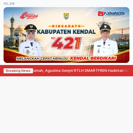
IKLAN
Bedah Rumah, Agustina Genjot RTLH
·
SMARTFREN Hadirkan Unlimited 5G di 
Breaking News