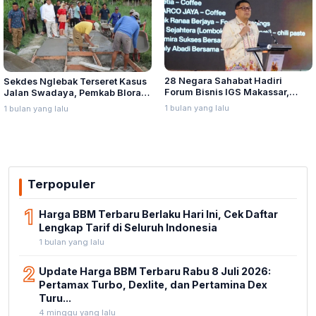
28 Negara Sahabat Hadiri
Sekdes Nglebak Terseret Kasus
Forum Bisnis IGS Makassar,
Jalan Swadaya, Pemkab Blora
Munafri Tawarkan Investasi
Sebut Pendampingan Hukum
1 bulan yang lalu
1 bulan yang lalu
Stadion Untia
Bukan Kewenangannya
Terpopuler
1
Harga BBM Terbaru Berlaku Hari Ini, Cek Daftar
Lengkap Tarif di Seluruh Indonesia
1 bulan yang lalu
2
Update Harga BBM Terbaru Rabu 8 Juli 2026:
Pertamax Turbo, Dexlite, dan Pertamina Dex
Turu...
4 minggu yang lalu