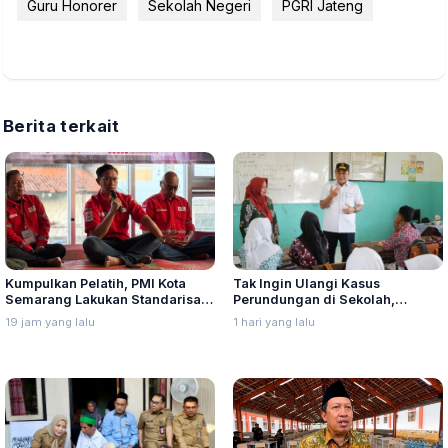
Guru Honorer
Sekolah Negeri
PGRI Jateng
Berita terkait
Kumpulkan Pelatih, PMI Kota
Tak Ingin Ulangi Kasus
Semarang Lakukan Standarisasi
Perundungan di Sekolah,
Kurikulum Pembinaan PMR dan
Nurkholes Minta Perkuat
19 jam yang lalu
1 hari yang lalu
KSR
Pengawasan Murid