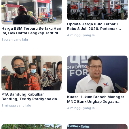
Update Harga BBM Terbaru
Harga BBM Terbaru Berlaku Hari
Rabu 8 Juli 2026: Pertamax
Ini, Cek Daftar Lengkap Tarif di
Turbo, Dexlite, dan Pertamina
4 minggu yang lalu
Seluruh Indonesia
Dex Turun
1 bulan yang lalu
PTA Bandung Kabulkan
Kuasa Hukum Branch Manager
Banding, Teddy Pardiyana dan
MNC Bank Ungkap Dugaan
Bintang Ditetapkan Ahli Waris
1 minggu yang lalu
Penganiayaan oleh Hary Tanoe
4 minggu yang lalu
Lina Jubaedah
di MNC Towe