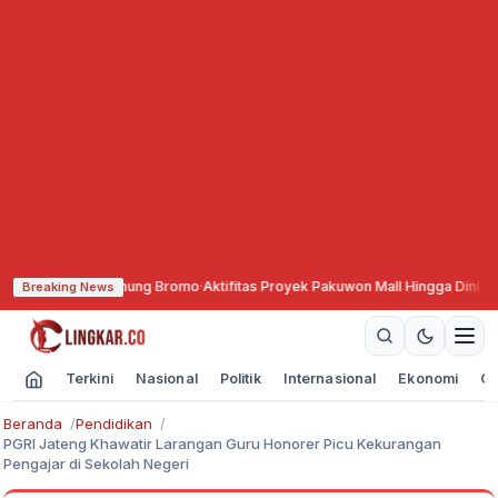
ta Gunung Bromo
·
Aktifitas Proyek Pakuwon Mall Hingga Dini Hari, Keseha
Breaking News
Terkini
Nasional
Politik
Internasional
Ekonomi
Ol
Beranda
Pendidikan
PGRI Jateng Khawatir Larangan Guru Honorer Picu Kekurangan
Pengajar di Sekolah Negeri