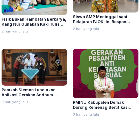
Siswa SMP Meninggal saat
Fisik Bukan Hambatan Berkarya,
Pelajaran PJOK, Ini Respon
Kang Nur Gunakan Kaki Tulis
Dindikpora Rembang
2 hari yang lalu
Kaligrafi Arab
2 hari yang lalu
Pemkab Sleman Luncurkan
Aplikasi Gerakan Andhum
Handarbeni Penanganan Anak
3 hari yang lalu
RMINU Kabupaten Demak
Tidak Sekolah Berbasis Early
Dorong Kemenag Sertifikasi
Warning System
Manajemen Perlindungan Santri
3 hari yang lalu