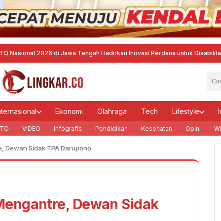
 2026 di Jawa Tengah Hadirkan Inovasi Perdana untuk Disabilitas dan Dew
nternasional
Ekonomi
Olahraga
Tech
Lifestyle
I
TO
VIDEO
Infografis
Pendidikan
Kesehatan
Opini
Wi
e, Dewan Sidak TPA Darupono
Mengantre, Dewan Sidak