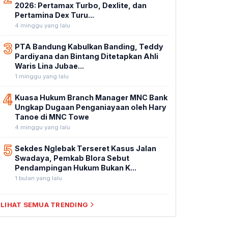
2026: Pertamax Turbo, Dexlite, dan
Pertamina Dex Turu...
4 minggu yang lalu
3
PTA Bandung Kabulkan Banding, Teddy
Pardiyana dan Bintang Ditetapkan Ahli
Waris Lina Jubae...
1 minggu yang lalu
4
Kuasa Hukum Branch Manager MNC Bank
Ungkap Dugaan Penganiayaan oleh Hary
Tanoe di MNC Towe
4 minggu yang lalu
5
Sekdes Nglebak Terseret Kasus Jalan
Swadaya, Pemkab Blora Sebut
Pendampingan Hukum Bukan K...
1 bulan yang lalu
LIHAT SEMUA TRENDING