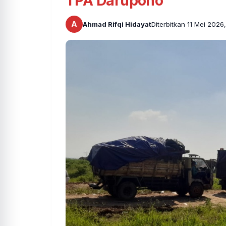
TPA Darupono
A
Ahmad Rifqi Hidayat
Diterbitkan 11 Mei 2026