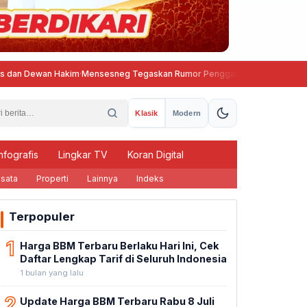
an Hakim
·
Mensesneg Tegaskan Rumor Penggantian Kapolri Tidak Benar
Klasik
Modern
nfografis
Lingkar TV
Koran Digital
sata
Properti
Lainnya
Indeks
Terpopuler
1
Harga BBM Terbaru Berlaku Hari Ini, Cek
Daftar Lengkap Tarif di Seluruh Indonesia
1 bulan yang lalu
2
Update Harga BBM Terbaru Rabu 8 Juli