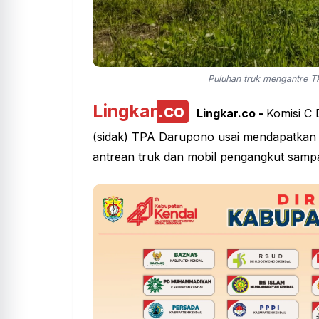
Puluhan truk mengantre T
Lingkar
.co
Lingkar.co -
Komisi C
(sidak) TPA Darupono usai mendapatkan 
antrean truk dan mobil pengangkut sampa