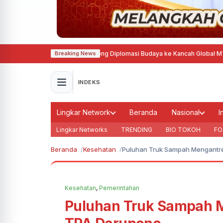
rancis, Agustina Dorong Diplomasi Budaya ke Kancah Global
·
MTQ Nasional
Breaking News
INDEKS
Lingkar Network
Beranda
Nasional
I
Lingkar Networks
TRENDING
BIO TOKOH
FO
Beranda
Kesehatan
Puluhan Truk Sampah Mengantr
Kesehatan
,
Pemerintahan
Puluhan Truk Sampah 