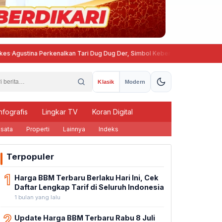
na Perkenalkan Tari Dug Dug Der, Simbol Kebersamaan Warga Semarang
Klasik
Modern
nfografis
Lingkar TV
Koran Digital
sata
Properti
Lainnya
Indeks
Terpopuler
1
Harga BBM Terbaru Berlaku Hari Ini, Cek
Daftar Lengkap Tarif di Seluruh Indonesia
1 bulan yang lalu
2
Update Harga BBM Terbaru Rabu 8 Juli