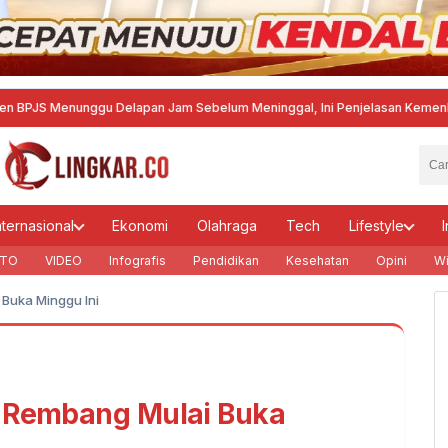
Menunggu Delapan Jam Sebelum Meninggal, Ini Penjelasan Kemenkes
·
Agusti
nternasional
Ekonomi
Olahraga
Tech
Lifestyle
I
TO
VIDEO
Infografis
Pendidikan
Kesehatan
Opini
Wi
 Buka Minggu Ini
C Rembang Mulai Buka