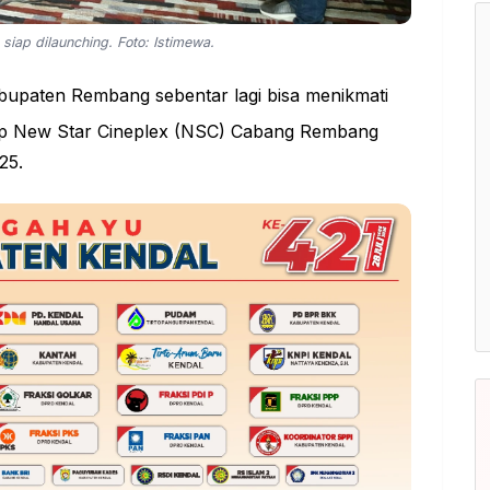
iap dilaunching. Foto: Istimewa.
upaten Rembang sebentar lagi bisa menikmati
skop New Star Cineplex (NSC) Cabang
Rembang
25.