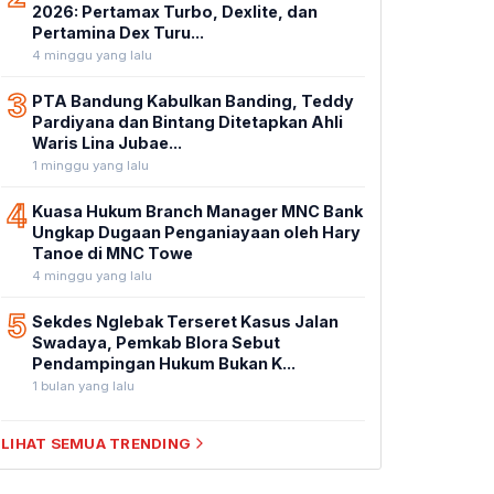
2026: Pertamax Turbo, Dexlite, dan
Pertamina Dex Turu...
4 minggu yang lalu
3
PTA Bandung Kabulkan Banding, Teddy
Pardiyana dan Bintang Ditetapkan Ahli
Waris Lina Jubae...
1 minggu yang lalu
4
Kuasa Hukum Branch Manager MNC Bank
Ungkap Dugaan Penganiayaan oleh Hary
Tanoe di MNC Towe
4 minggu yang lalu
5
Sekdes Nglebak Terseret Kasus Jalan
Swadaya, Pemkab Blora Sebut
Pendampingan Hukum Bukan K...
1 bulan yang lalu
LIHAT SEMUA TRENDING