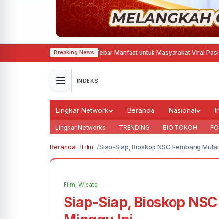
 Hadirkan Aksi Sosial, Tebar Manfaat untuk Masyarakat
·
Viral Pasien BPJS 
Breaking News
INDEKS
Lingkar Network
Beranda
Nasional
I
Lingkar Networks
TRENDING
BIO TOKOH
FO
Beranda
Film
Siap-Siap, Bioskop NSC Rembang Mulai
Film
,
Wisata
Siap-Siap, Bioskop NS