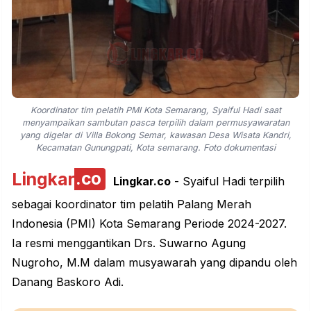
Koordinator tim pelatih PMI Kota Semarang, Syaiful Hadi saat
menyampaikan sambutan pasca terpilih dalam permusyawaratan
yang digelar di Villa Bokong Semar, kawasan Desa Wisata Kandri,
Kecamatan Gunungpati, Kota semarang. Foto dokumentasi
Lingkar
.co
Lingkar.co
- Syaiful Hadi terpilih
sebagai koordinator tim pelatih Palang Merah
Indonesia (PMI) Kota Semarang Periode 2024-2027.
Ia resmi menggantikan Drs. Suwarno Agung
Nugroho, M.M dalam
musyawarah
yang dipandu oleh
Danang Baskoro Adi.