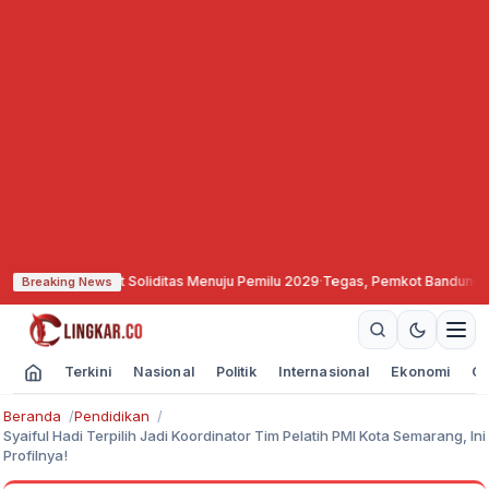
ng Perkuat Soliditas Menuju Pemilu 2029
·
Tegas, Pemkot Bandung Segel dan 
Breaking News
Terkini
Nasional
Politik
Internasional
Ekonomi
Ol
Beranda
Pendidikan
Syaiful Hadi Terpilih Jadi Koordinator Tim Pelatih PMI Kota Semarang, Ini
Profilnya!